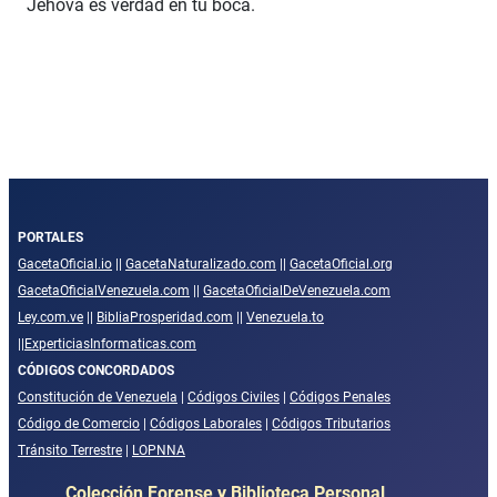
Jehová es verdad en tu boca.
PORTALES
GacetaOficial.io
||
GacetaNaturalizado.com
||
GacetaOficial.org
GacetaOficialVenezuela.com
||
GacetaOficialDeVenezuela.com
Ley.com.ve
||
BibliaProsperidad.com
||
Venezuela.to
||
ExperticiasInformaticas.com
CÓDIGOS CONCORDADOS
Constitución de Venezuela
|
Códigos Civiles
|
Códigos Penales
Código de Comercio
|
Códigos Laborales
|
Códigos Tributarios
Tránsito Terrestre
|
LOPNNA
Colección Forense y Biblioteca Personal