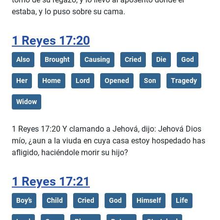
estaba, y lo puso sobre su cama.
1 Reyes 17:20
Also
Brought
Causing
Cried
Die
God
Her
Home
Lord
Opened
Son
Tragedy
Widow
1 Reyes 17:20 Y clamando a Jehová, dijo: Jehová Dios
mío, ¿aun a la viuda en cuya casa estoy hospedado has
afligido, haciéndole morir su hijo?
1 Reyes 17:21
Boy’s
Child
Cried
God
Himself
Life