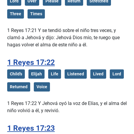
Lord
Over
Please
Return
Stretched
Three
Times
1 Reyes 17:21 Y se tendió sobre el niño tres veces, y
clamó a Jehová y dijo: Jehová Dios mío, te ruego que
hagas volver el alma de este niño a él.
1 Reyes 17:22
Child’s
Elijah
Life
Listened
Lived
Lord
Returned
Voice
1 Reyes 17:22 Y Jehová oyó la voz de Elías, y el alma del
niño volvió a él, y revivió.
1 Reyes 17:23