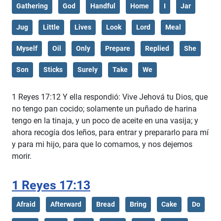
Gathering
God
Handful
Home
I
Jar
Jug
Little
Lives
Look
Lord
Meal
Myself
Oil
Only
Prepare
Replied
She
Son
Sticks
Surely
Take
We
1 Reyes 17:12 Y ella respondió: Vive Jehová tu Dios, que
no tengo pan cocido; solamente un puñado de harina
tengo en la tinaja, y un poco de aceite en una vasija; y
ahora recogía dos leños, para entrar y prepararlo para mí
y para mi hijo, para que lo comamos, y nos dejemos
morir.
1 Reyes 17:13
Afraid
Afterward
Bread
Bring
Cake
Do