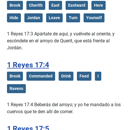
Brook
Cherith
East
Eastward
Here
Hide
Jordan
Leave
Turn
Yourself
1 Reyes 17:3 Apártate de aquí, y vuélvete al oriente, y
escóndete en el arroyo de Querit, que está frente al
Jordán.
1 Reyes 17:4
Brook
Commanded
Drink
Feed
I
Ravens
1 Reyes 17:4 Beberás del arroyo; y yo he mandado a los
cuervos que te den allí de comer.
1 Reyes 17:5