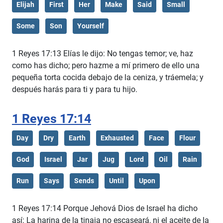
Elijah
First
Her
Make
Said
Small
Some
Son
Yourself
1 Reyes 17:13 Elías le dijo: No tengas temor; ve, haz
como has dicho; pero hazme a mí primero de ello una
pequeña torta cocida debajo de la ceniza, y tráemela; y
después harás para ti y para tu hijo.
1 Reyes 17:14
Day
Dry
Earth
Exhausted
Face
Flour
God
Israel
Jar
Jug
Lord
Oil
Rain
Run
Says
Sends
Until
Upon
1 Reyes 17:14 Porque Jehová Dios de Israel ha dicho
así: La harina de la tinaja no escaseará, ni el aceite de la