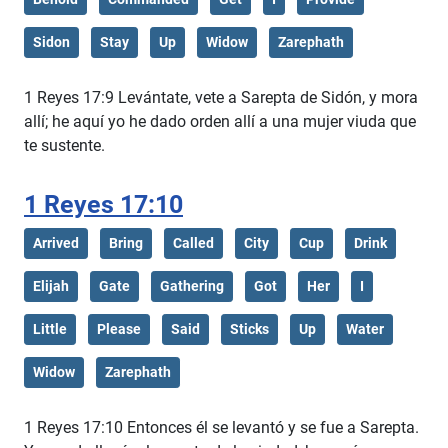
Sidon
Stay
Up
Widow
Zarephath
1 Reyes 17:9 Levántate, vete a Sarepta de Sidón, y mora
allí; he aquí yo he dado orden allí a una mujer viuda que
te sustente.
1 Reyes 17:10
Arrived
Bring
Called
City
Cup
Drink
Elijah
Gate
Gathering
Got
Her
I
Little
Please
Said
Sticks
Up
Water
Widow
Zarephath
1 Reyes 17:10 Entonces él se levantó y se fue a Sarepta.