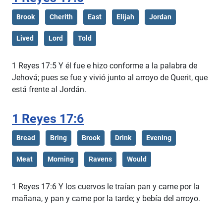
Brook
Cherith
East
Elijah
Jordan
Lived
Lord
Told
1 Reyes 17:5 Y él fue e hizo conforme a la palabra de
Jehová; pues se fue y vivió junto al arroyo de Querit, que
está frente al Jordán.
1 Reyes 17:6
Bread
Bring
Brook
Drink
Evening
Meat
Morning
Ravens
Would
1 Reyes 17:6 Y los cuervos le traían pan y carne por la
mañana, y pan y carne por la tarde; y bebía del arroyo.