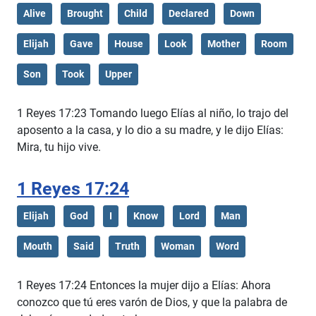
Alive
Brought
Child
Declared
Down
Elijah
Gave
House
Look
Mother
Room
Son
Took
Upper
1 Reyes 17:23 Tomando luego Elías al niño, lo trajo del
aposento a la casa, y lo dio a su madre, y le dijo Elías:
Mira, tu hijo vive.
1 Reyes 17:24
Elijah
God
I
Know
Lord
Man
Mouth
Said
Truth
Woman
Word
1 Reyes 17:24 Entonces la mujer dijo a Elías: Ahora
conozco que tú eres varón de Dios, y que la palabra de