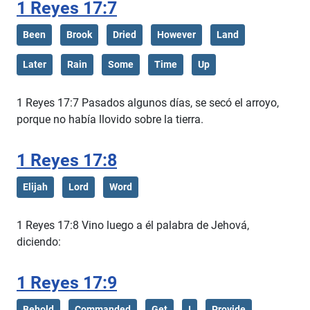
1 Reyes 17:7
Been
Brook
Dried
However
Land
Later
Rain
Some
Time
Up
1 Reyes 17:7 Pasados algunos días, se secó el arroyo,
porque no había llovido sobre la tierra.
1 Reyes 17:8
Elijah
Lord
Word
1 Reyes 17:8 Vino luego a él palabra de Jehová,
diciendo:
1 Reyes 17:9
Behold
Commanded
Get
I
Provide