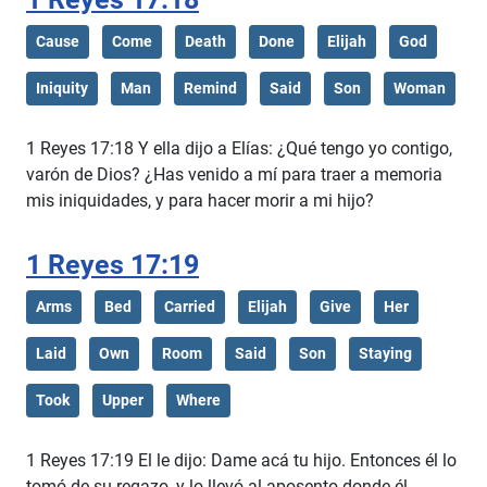
Cause
Come
Death
Done
Elijah
God
Iniquity
Man
Remind
Said
Son
Woman
1 Reyes 17:18 Y ella dijo a Elías: ¿Qué tengo yo contigo,
varón de Dios? ¿Has venido a mí para traer a memoria
mis iniquidades, y para hacer morir a mi hijo?
1 Reyes 17:19
Arms
Bed
Carried
Elijah
Give
Her
Laid
Own
Room
Said
Son
Staying
Took
Upper
Where
1 Reyes 17:19 El le dijo: Dame acá tu hijo. Entonces él lo
tomó de su regazo, y lo llevó al aposento donde él