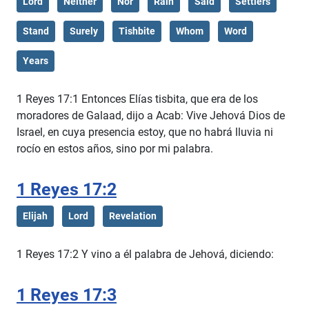
Lord
Neither
Nor
Rain
Said
Settlers
Stand
Surely
Tishbite
Whom
Word
Years
1 Reyes 17:1 Entonces Elías tisbita, que era de los
moradores de Galaad, dijo a Acab: Vive Jehová Dios de
Israel, en cuya presencia estoy, que no habrá lluvia ni
rocío en estos años, sino por mi palabra.
1 Reyes 17:2
Elijah
Lord
Revelation
1 Reyes 17:2 Y vino a él palabra de Jehová, diciendo:
1 Reyes 17:3