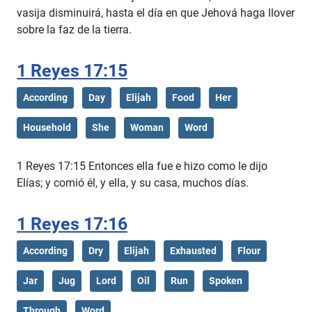
vasija disminuirá, hasta el día en que Jehová haga llover
sobre la faz de la tierra.
1 Reyes 17:15
According
Day
Elijah
Food
Her
Household
She
Woman
Word
1 Reyes 17:15 Entonces ella fue e hizo como le dijo
Elías; y comió él, y ella, y su casa, muchos días.
1 Reyes 17:16
According
Dry
Elijah
Exhausted
Flour
Jar
Jug
Lord
Oil
Run
Spoken
Through
Word