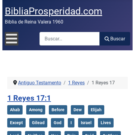
BibliaProsperidad.com
Biblia de Reina Valera 1960
Buscar
Buscar
Antiguo Testamento
1 Reyes
1 Reyes 17
1 Reyes 17:1
Ahab
Among
Before
Dew
Elijah
Except
Gilead
God
I
Israel
Lives