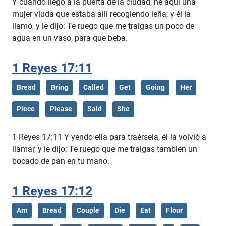
Y cuando llegó a la puerta de la ciudad, he aquí una
mujer viuda que estaba allí recogiendo leña; y él la
llamó, y le dijo: Te ruego que me traigas un poco de
agua en un vaso, para que beba.
1 Reyes 17:11
Bread
Bring
Called
Get
Going
Her
Piece
Please
Said
She
1 Reyes 17:11 Y yendo ella para traérsela, él la volvió a
llamar, y le dijo: Te ruego que me traigas también un
bocado de pan en tu mano.
1 Reyes 17:12
Am
Bread
Couple
Die
Eat
Flour