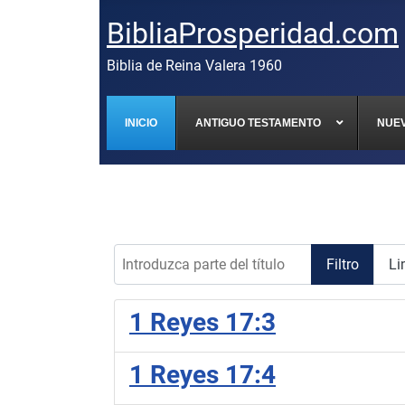
BibliaProsperidad.com
Biblia de Reina Valera 1960
INICIO
ANTIGUO TESTAMENTO
NUE
Introduzca parte del título
Filtro
Li
1 Reyes 17:3
1 Reyes 17:4