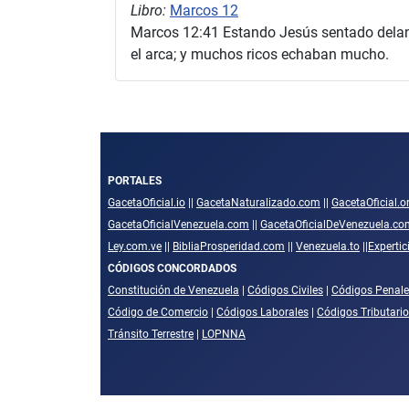
Libro:
Marcos 12
Marcos 12:41 Estando Jesús sentado delant
el arca; y muchos ricos echaban mucho.
PORTALES
GacetaOficial.io
||
GacetaNaturalizado.com
||
GacetaOficial.o
GacetaOficialVenezuela.com
||
GacetaOficialDeVenezuela.co
Ley.com.ve
||
BibliaProsperidad.com
||
Venezuela.to
||
Experti
CÓDIGOS CONCORDADOS
Constitución de Venezuela
|
Códigos Civiles
|
Códigos Penale
Código de Comercio
|
Códigos Laborales
|
Códigos Tributari
Tránsito Terrestre
|
LOPNNA