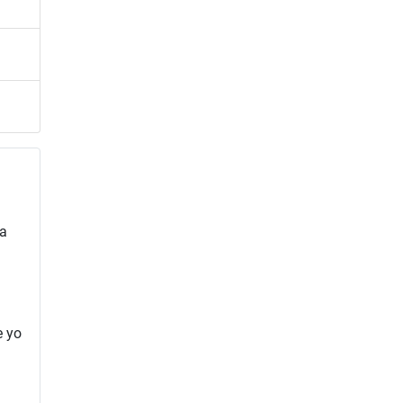
ra
e yo