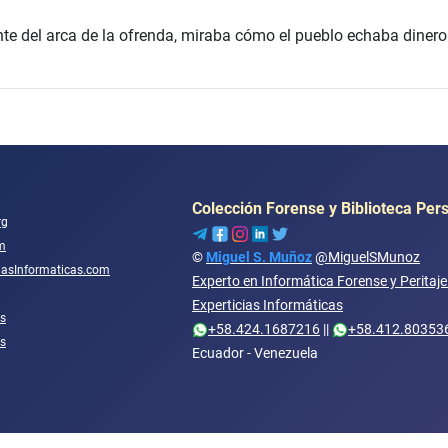
e del arca de la ofrenda, miraba cómo el pueblo echaba dinero
Colección Forense y Biblioteca Per
rg
m
©
Miguel S. Muñoz
@MiguelSMunoz
ciasInformaticas.com
Experto en Informática Forense y Peritaj
Experticias Informáticas
s
+58.424.1687216
||
+58.412.80353
os
Ecuador - Venezuela