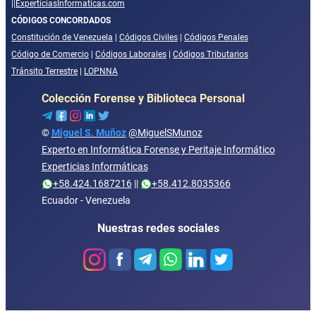
||
ExperticiasInformaticas.com
CÓDIGOS CONCORDADOS
Constitución de Venezuela
|
Códigos Civiles
|
Códigos Penales
Código de Comercio
|
Códigos Laborales
|
Códigos Tributarios
Tránsito Terrestre
|
LOPNNA
Colección Forense y Biblioteca Personal
©
Miguel S. Muñoz
@MiguelSMunoz
Experto en Informática Forense y Peritaje Informático
Experticias Informáticas
+58.424.1687216
||
+58.412.8035366
Ecuador - Venezuela
Nuestras redes sociales