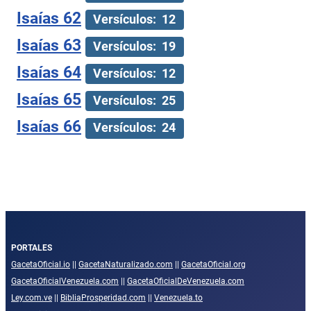
Isaías 62
Versículos: 12
Isaías 63
Versículos: 19
Isaías 64
Versículos: 12
Isaías 65
Versículos: 25
Isaías 66
Versículos: 24
PORTALES
GacetaOficial.io
||
GacetaNaturalizado.com
||
GacetaOficial.org
GacetaOficialVenezuela.com
||
GacetaOficialDeVenezuela.com
Ley.com.ve
||
BibliaProsperidad.com
||
Venezuela.to