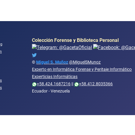
Colección Forense y Biblioteca Personal
rg
m
©
Miguel S. Muñoz
@MiguelSMunoz
Experto en Informática Forense y Peritaje Informático
Experticias Informáticas
s
+58.424.1687216
||
+58.412.8035366
os
Ecuador - Venezuela