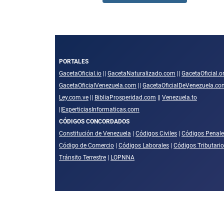
PORTALES
GacetaOficial.io
||
GacetaNaturalizado.com
||
GacetaOficial.o
GacetaOficialVenezuela.com
||
GacetaOficialDeVenezuela.co
Ley.com.ve
||
BibliaProsperidad.com
||
Venezuela.to
||
ExperticiasInformaticas.com
CÓDIGOS CONCORDADOS
Constitución de Venezuela
|
Códigos Civiles
|
Códigos Penale
Código de Comercio
|
Códigos Laborales
|
Códigos Tributari
Tránsito Terrestre
|
LOPNNA