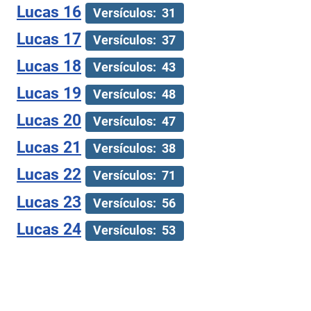
Lucas 16
Versículos: 31
Lucas 17
Versículos: 37
Lucas 18
Versículos: 43
Lucas 19
Versículos: 48
Lucas 20
Versículos: 47
Lucas 21
Versículos: 38
Lucas 22
Versículos: 71
Lucas 23
Versículos: 56
Lucas 24
Versículos: 53