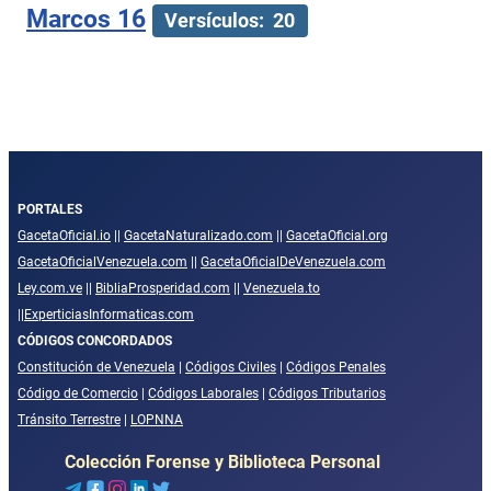
Marcos 16
Versículos: 20
PORTALES
GacetaOficial.io
||
GacetaNaturalizado.com
||
GacetaOficial.org
GacetaOficialVenezuela.com
||
GacetaOficialDeVenezuela.com
Ley.com.ve
||
BibliaProsperidad.com
||
Venezuela.to
||
ExperticiasInformaticas.com
CÓDIGOS CONCORDADOS
Constitución de Venezuela
|
Códigos Civiles
|
Códigos Penales
Código de Comercio
|
Códigos Laborales
|
Códigos Tributarios
Tránsito Terrestre
|
LOPNNA
Colección Forense y Biblioteca Personal