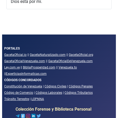
Dios está por mí.
PORTALES
GacetaOficial.io
||
GacetaNaturalizado.com
||
GacetaOficial.org
GacetaOficialVenezuela.com
||
GacetaOficialDeVenezuela.com
Ley.com.ve
||
BibliaProsperidad.com
||
Venezuela.to
||
ExperticiasInformaticas.com
CÓDIGOS CONCORDADOS
Constitución de Venezuela
|
Códigos Civiles
|
Códigos Penales
Código de Comercio
|
Códigos Laborales
|
Códigos Tributarios
Tránsito Terrestre
|
LOPNNA
Colección Forense y Biblioteca Personal