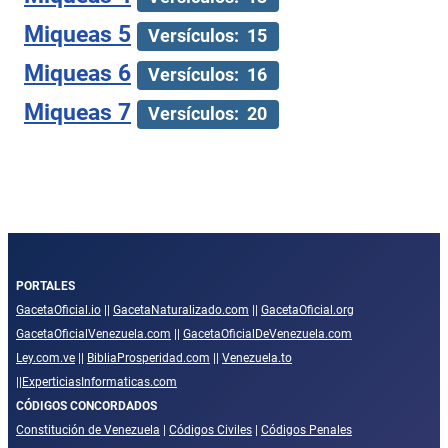
Miqueas 5
Versículos: 15
Miqueas 6
Versículos: 16
Miqueas 7
Versículos: 20
PORTALES
GacetaOficial.io
||
GacetaNaturalizado.com
||
GacetaOficial.org
GacetaOficialVenezuela.com
||
GacetaOficialDeVenezuela.com
Ley.com.ve
||
BibliaProsperidad.com
||
Venezuela.to
||
ExperticiasInformaticas.com
CÓDIGOS CONCORDADOS
Constitución de Venezuela
|
Códigos Civiles
|
Códigos Penales