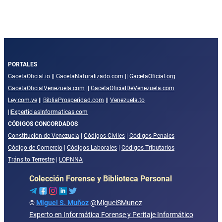
PORTALES
GacetaOficial.io
||
GacetaNaturalizado.com
||
GacetaOficial.org
GacetaOficialVenezuela.com
||
GacetaOficialDeVenezuela.com
Ley.com.ve
||
BibliaProsperidad.com
||
Venezuela.to
||
ExperticiasInformaticas.com
CÓDIGOS CONCORDADOS
Constitución de Venezuela
|
Códigos Civiles
|
Códigos Penales
Código de Comercio
|
Códigos Laborales
|
Códigos Tributarios
Tránsito Terrestre
|
LOPNNA
Colección Forense y Biblioteca Personal
©
Miguel S. Muñoz
@MiguelSMunoz
Experto en Informática Forense y Peritaje Informático