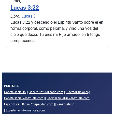
Israel,
Lucas 3:22
Libro:
Lucas 3
Lucas 3:22 y descendió el Espíritu Santo sobre él en
forma corporal, como paloma, y vino una voz del
cielo que decía: Tú eres mi Hijo amado; en ti tengo
complacencia.
PORTALES
GacetaOficial.io
||
GacetaNaturalizado.com
||
GacetaOficial.org
GacetaOficialVenezuela.com
||
GacetaOficialDeVenezuela.com
Ley.com.ve
||
BibliaProsperidad.com
||
Venezuela.to
||
ExperticiasInformaticas.com