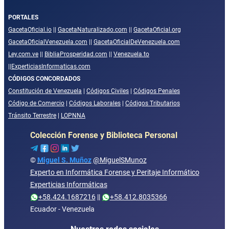
PORTALES
GacetaOficial.io
||
GacetaNaturalizado.com
||
GacetaOficial.org
GacetaOficialVenezuela.com
||
GacetaOficialDeVenezuela.com
Ley.com.ve
||
BibliaProsperidad.com
||
Venezuela.to
||
ExperticiasInformaticas.com
CÓDIGOS CONCORDADOS
Constitución de Venezuela
|
Códigos Civiles
|
Códigos Penales
Código de Comercio
|
Códigos Laborales
|
Códigos Tributarios
Tránsito Terrestre
|
LOPNNA
Colección Forense y Biblioteca Personal
©
Miguel S. Muñoz
@MiguelSMunoz
Experto en Informática Forense y Peritaje Informático
Experticias Informáticas
+58.424.1687216
||
+58.412.8035366
Ecuador - Venezuela