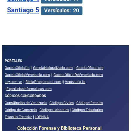
Santiago 5
Versículos: 20
PORTALES
GacetaOficial.io
||
GacetaNaturalizado.com
||
GacetaOficial.org
GacetaOficialVenezuela.com
||
GacetaOficialDeVenezuela.com
Ley.com.ve
||
BibliaProsperidad.com
||
Venezuela.to
||
ExperticiasInformaticas.com
CÓDIGOS CONCORDADOS
Constitución de Venezuela
|
Códigos Civiles
|
Códigos Penales
Código de Comercio
|
Códigos Laborales
|
Códigos Tributarios
Tránsito Terrestre
|
LOPNNA
Colección Forense y Biblioteca Personal