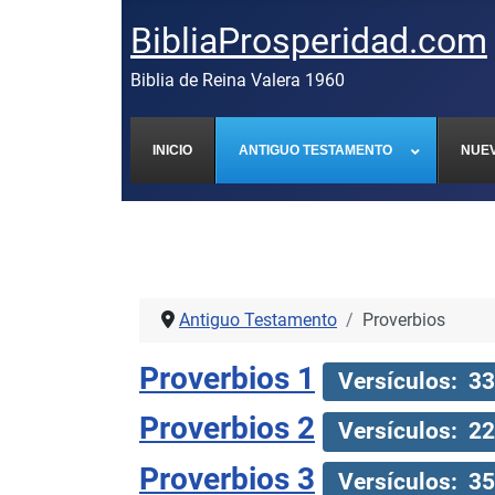
BibliaProsperidad.com
Biblia de Reina Valera 1960
INICIO
ANTIGUO TESTAMENTO
NUE
Antiguo Testamento
Proverbios
Proverbios 1
Versículos: 33
Proverbios 2
Versículos: 22
Proverbios 3
Versículos: 35