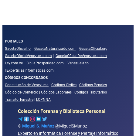
PORTALES
GacetaOficial.io
||
GacetaNaturalizado.com
||
GacetaOficial.org
GacetaOficialVenezuela.com
||
GacetaOficialDeVenezuela.com
Ley.com.ve
||
BibliaProsperidad.com
||
Venezuela.to
||
ExperticiasInformaticas.com
CÓDIGOS CONCORDADOS
Constitución de Venezuela
|
Códigos Civiles
|
Códigos Penales
Código de Comercio
|
Códigos Laborales
|
Códigos Tributarios
Tránsito Terrestre
|
LOPNNA
Colección Forense y Biblioteca Personal
©
Miguel S. Muñoz
@MiguelSMunoz
Experto en Informática Forense y Peritaje Informático