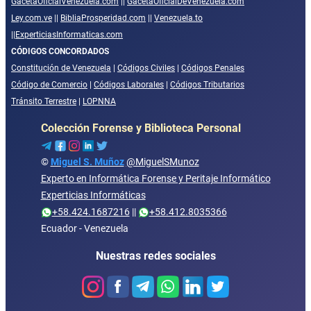
GacetaOficialVenezuela.com
||
GacetaOficialDeVenezuela.com
Ley.com.ve
||
BibliaProsperidad.com
||
Venezuela.to
||
ExperticiasInformaticas.com
CÓDIGOS CONCORDADOS
Constitución de Venezuela
|
Códigos Civiles
|
Códigos Penales
Código de Comercio
|
Códigos Laborales
|
Códigos Tributarios
Tránsito Terrestre
|
LOPNNA
Colección Forense y Biblioteca Personal
©
Miguel S. Muñoz
@MiguelSMunoz
Experto en Informática Forense y Peritaje Informático
Experticias Informáticas
+58.424.1687216
||
+58.412.8035366
Ecuador - Venezuela
Nuestras redes sociales