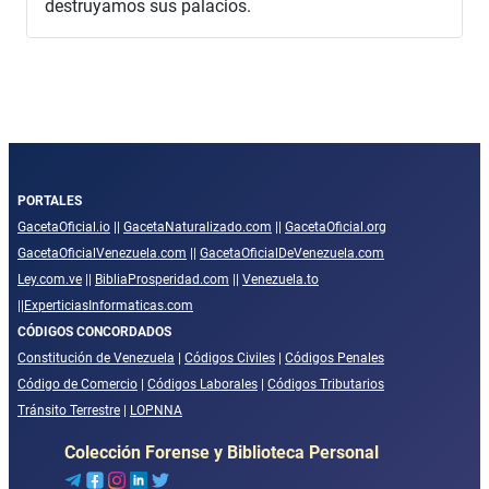
destruyamos sus palacios.
PORTALES
GacetaOficial.io
||
GacetaNaturalizado.com
||
GacetaOficial.org
GacetaOficialVenezuela.com
||
GacetaOficialDeVenezuela.com
Ley.com.ve
||
BibliaProsperidad.com
||
Venezuela.to
||
ExperticiasInformaticas.com
CÓDIGOS CONCORDADOS
Constitución de Venezuela
|
Códigos Civiles
|
Códigos Penales
Código de Comercio
|
Códigos Laborales
|
Códigos Tributarios
Tránsito Terrestre
|
LOPNNA
Colección Forense y Biblioteca Personal