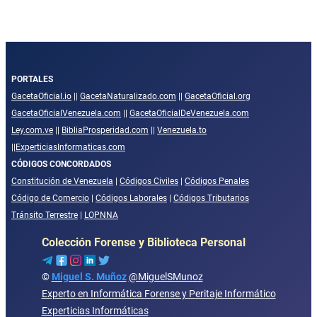
PORTALES
GacetaOficial.io
||
GacetaNaturalizado.com
||
GacetaOficial.org
GacetaOficialVenezuela.com
||
GacetaOficialDeVenezuela.com
Ley.com.ve
||
BibliaProsperidad.com
||
Venezuela.to
||
ExperticiasInformaticas.com
CÓDIGOS CONCORDADOS
Constitución de Venezuela
|
Códigos Civiles
|
Códigos Penales
Código de Comercio
|
Códigos Laborales
|
Códigos Tributarios
Tránsito Terrestre
|
LOPNNA
Colección Forense y Biblioteca Personal
©
Miguel S. Muñoz
@MiguelSMunoz
Experto en Informática Forense y Peritaje Informático
Experticias Informáticas