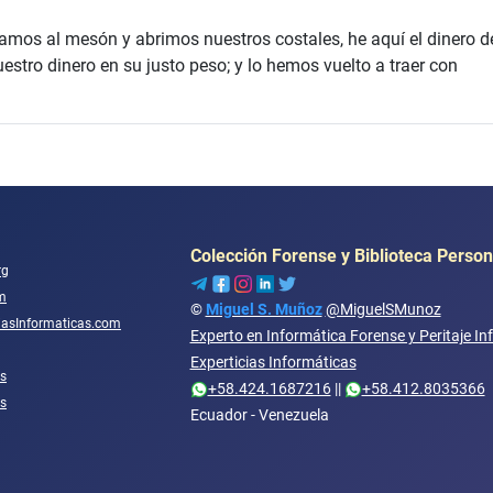
amos al mesón y abrimos nuestros costales, he aquí el dinero d
estro dinero en su justo peso; y lo hemos vuelto a traer con
Colección Forense y Biblioteca Person
rg
m
©
Miguel S. Muñoz
@MiguelSMunoz
ciasInformaticas.com
Experto en Informática Forense y Peritaje In
Experticias Informáticas
s
+58.424.1687216
||
+58.412.8035366
os
Ecuador - Venezuela