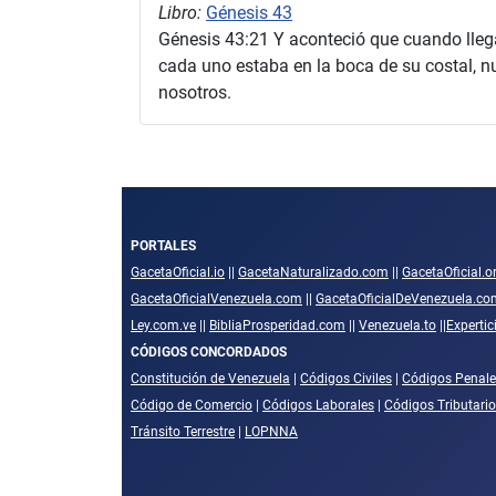
Libro:
Génesis 43
Génesis 43:21 Y aconteció que cuando lleg
cada uno estaba en la boca de su costal, nu
nosotros.
PORTALES
GacetaOficial.io
||
GacetaNaturalizado.com
||
GacetaOficial.o
GacetaOficialVenezuela.com
||
GacetaOficialDeVenezuela.co
Ley.com.ve
||
BibliaProsperidad.com
||
Venezuela.to
||
Experti
CÓDIGOS CONCORDADOS
Constitución de Venezuela
|
Códigos Civiles
|
Códigos Penale
Código de Comercio
|
Códigos Laborales
|
Códigos Tributari
Tránsito Terrestre
|
LOPNNA