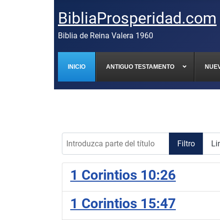
BibliaProsperidad.com
Biblia de Reina Valera 1960
INICIO
ANTIGUO TESTAMENTO
NUE
Introduzca parte del título
Filtro
Li
1 Corintios 10:26
1 Corintios 15:47