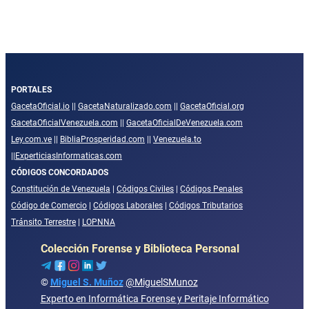
PORTALES
GacetaOficial.io
||
GacetaNaturalizado.com
||
GacetaOficial.org
GacetaOficialVenezuela.com
||
GacetaOficialDeVenezuela.com
Ley.com.ve
||
BibliaProsperidad.com
||
Venezuela.to
||
ExperticiasInformaticas.com
CÓDIGOS CONCORDADOS
Constitución de Venezuela
|
Códigos Civiles
|
Códigos Penales
Código de Comercio
|
Códigos Laborales
|
Códigos Tributarios
Tránsito Terrestre
|
LOPNNA
Colección Forense y Biblioteca Personal
©
Miguel S. Muñoz
@MiguelSMunoz
Experto en Informática Forense y Peritaje Informático