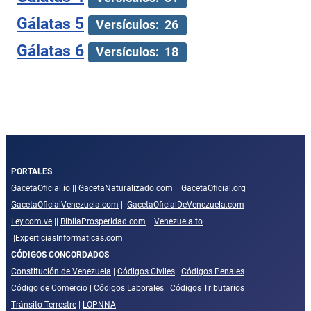
Gálatas 5
Versículos: 26
Gálatas 6
Versículos: 18
PORTALES
GacetaOficial.io
||
GacetaNaturalizado.com
||
GacetaOficial.org
GacetaOficialVenezuela.com
||
GacetaOficialDeVenezuela.com
Ley.com.ve
||
BibliaProsperidad.com
||
Venezuela.to
||
ExperticiasInformaticas.com
CÓDIGOS CONCORDADOS
Constitución de Venezuela
|
Códigos Civiles
|
Códigos Penales
Código de Comercio
|
Códigos Laborales
|
Códigos Tributarios
Tránsito Terrestre
|
LOPNNA