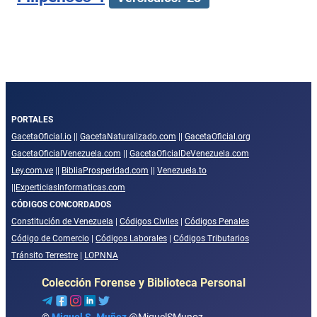
PORTALES
GacetaOficial.io
||
GacetaNaturalizado.com
||
GacetaOficial.org
GacetaOficialVenezuela.com
||
GacetaOficialDeVenezuela.com
Ley.com.ve
||
BibliaProsperidad.com
||
Venezuela.to
||
ExperticiasInformaticas.com
CÓDIGOS CONCORDADOS
Constitución de Venezuela
|
Códigos Civiles
|
Códigos Penales
Código de Comercio
|
Códigos Laborales
|
Códigos Tributarios
Tránsito Terrestre
|
LOPNNA
Colección Forense y Biblioteca Personal
©
Miguel S. Muñoz
@MiguelSMunoz