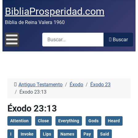
BibliaProsperidad.com
Biblia de Reina Valera 1960
Buscar
Buscar
Antiguo Testamento
Éxodo
Éxodo 23
Éxodo 23:13
Éxodo 23:13
Attention
Close
Everything
Gods
Heard
I
Invoke
Lips
Names
Pay
Said