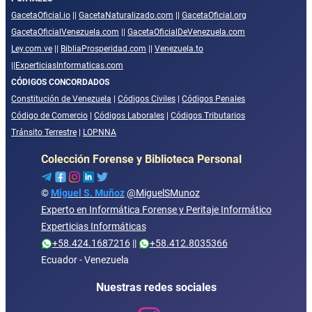
GacetaOficial.io
||
GacetaNaturalizado.com
||
GacetaOficial.org
GacetaOficialVenezuela.com
||
GacetaOficialDeVenezuela.com
Ley.com.ve
||
BibliaProsperidad.com
||
Venezuela.to
||
ExperticiasInformaticas.com
CÓDIGOS CONCORDADOS
Constitución de Venezuela
|
Códigos Civiles
|
Códigos Penales
Código de Comercio
|
Códigos Laborales
|
Códigos Tributarios
Tránsito Terrestre
|
LOPNNA
Colección Forense y Biblioteca Personal
©
Miguel S. Muñoz
@MiguelSMunoz
Experto en Informática Forense y Peritaje Informático
Experticias Informáticas
+58.424.1687216
||
+58.412.8035366
Ecuador - Venezuela
Nuestras redes sociales