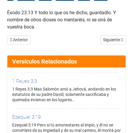
Éxodo 23:13 Y todo lo que os he dicho, guardadlo. Y
nombre de otros dioses no mentaréis, ni se oirá de
vuestra boca.
Artículo anterior: Éxodo 23:12
Artículo siguien
Anterior
Siguiente
Versículos Relacionados
1 Reyes 3:3
1 Reyes 3:3 Mas Salomón amó a Jehová, andando en los
estatutos de su padre David; solamente sacrificaba y
quemaba incienso en los lugares…
Ezequiel 3:19
Ezequiel 3:19 Pero si tú amonestares al impío, y él no se
convirtiere de su impiedad y de su mal camino, él morirá por