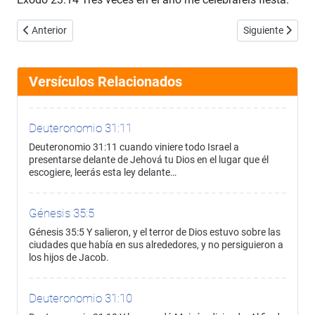
Artículo anterior: Éxodo 23:13
Artículo siguien
Anterior
Siguiente
Versículos Relacionados
Deuteronomio 31:11
Deuteronomio 31:11 cuando viniere todo Israel a
presentarse delante de Jehová tu Dios en el lugar que él
escogiere, leerás esta ley delante…
Génesis 35:5
Génesis 35:5 Y salieron, y el terror de Dios estuvo sobre las
ciudades que había en sus alrededores, y no persiguieron a
los hijos de Jacob.
Deuteronomio 31:10