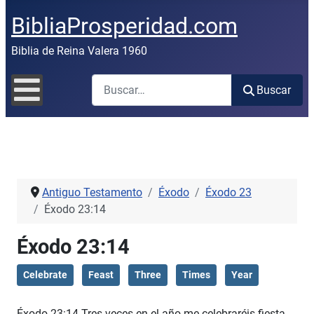
BibliaProsperidad.com
Biblia de Reina Valera 1960
Buscar
Buscar
Antiguo Testamento
Éxodo
Éxodo 23
Éxodo 23:14
Éxodo 23:14
Celebrate
Feast
Three
Times
Year
Éxodo 23:14 Tres veces en el año me celebraréis fiesta.