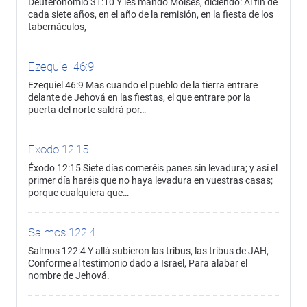
Deuteronomio 31:10 Y les mandó Moisés, diciendo: Al fin de
cada siete años, en el año de la remisión, en la fiesta de los
tabernáculos,
Ezequiel 46:9
Ezequiel 46:9 Mas cuando el pueblo de la tierra entrare
delante de Jehová en las fiestas, el que entrare por la
puerta del norte saldrá por…
Éxodo 12:15
Éxodo 12:15 Siete días comeréis panes sin levadura; y así el
primer día haréis que no haya levadura en vuestras casas;
porque cualquiera que…
Salmos 122:4
Salmos 122:4 Y allá subieron las tribus, las tribus de JAH,
Conforme al testimonio dado a Israel, Para alabar el
nombre de Jehová.