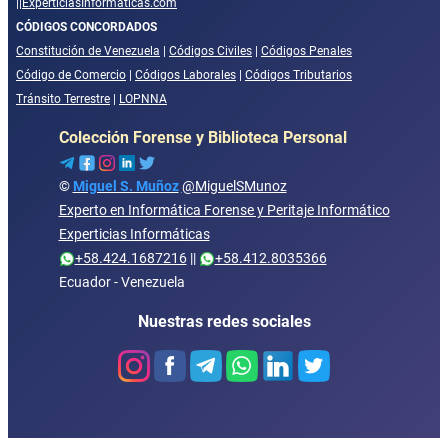
||
ExperticiasInformaticas.com
CÓDIGOS CONCORDADOS
Constitución de Venezuela
|
Códigos Civiles
|
Códigos Penales
Código de Comercio
|
Códigos Laborales
|
Códigos Tributarios
Tránsito Terrestre
|
LOPNNA
Colección Forense y Biblioteca Personal
©
Miguel S. Muñoz
@MiguelSMunoz
Experto en Informática Forense y Peritaje Informático
Experticias Informáticas
+58.424.1687216
||
+58.412.8035366
Ecuador - Venezuela
Nuestras redes sociales