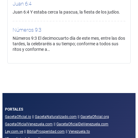
Juan 6:4
Juan 6:4 Y estaba cerca la pascua, la fiesta de los judíos.
Números 9:3
Números 9:3 El decimocuarto día de este mes, entre las dos
tardes, la celebraréis a su tiempo; conforme a todos sus
ritos y conforme a…
PORTALES
GacetaOficial.io
||
GacetaNaturalizado.com
||
GacetaOficial.org
GacetaOficialVenezuela.com
||
GacetaOficialDeVenezuela.com
Ley.com.ve
||
BibliaProsperidad.com
||
Venezuela.to