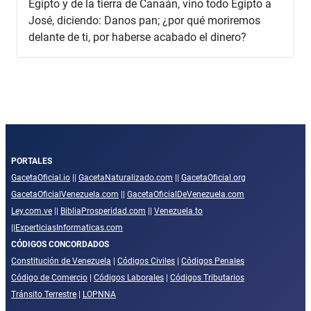
Egipto y de la tierra de Canaán, vino todo Egipto a
José, diciendo: Danos pan; ¿por qué moriremos
delante de ti, por haberse acabado el dinero?
PORTALES
GacetaOficial.io
||
GacetaNaturalizado.com
||
GacetaOficial.org
GacetaOficialVenezuela.com
||
GacetaOficialDeVenezuela.com
Ley.com.ve
||
BibliaProsperidad.com
||
Venezuela.to
||
ExperticiasInformaticas.com
CÓDIGOS CONCORDADOS
Constitución de Venezuela
|
Códigos Civiles
|
Códigos Penales
Código de Comercio
|
Códigos Laborales
|
Códigos Tributarios
Tránsito Terrestre
|
LOPNNA