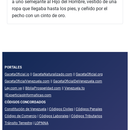
a uno semejante al Hijo del Hombre, vestido de una
ropa que llegaba hasta los pies, y ceñido por el
pecho con un cinto de oro.
PORTALES
GacetaOficial.io
||
GacetaNaturalizado.com
||
GacetaOficial.org
GacetaOficialVenezuela.com
||
GacetaOficialDeVenezuela.com
Ley.com.ve
||
BibliaProsperidad.com
||
Venezuela.to
||
ExperticiasInformaticas.com
CÓDIGOS CONCORDADOS
Constitución de Venezuela
|
Códigos Civiles
|
Códigos Penales
Código de Comercio
|
Códigos Laborales
|
Códigos Tributarios
Tránsito Terrestre
|
LOPNNA