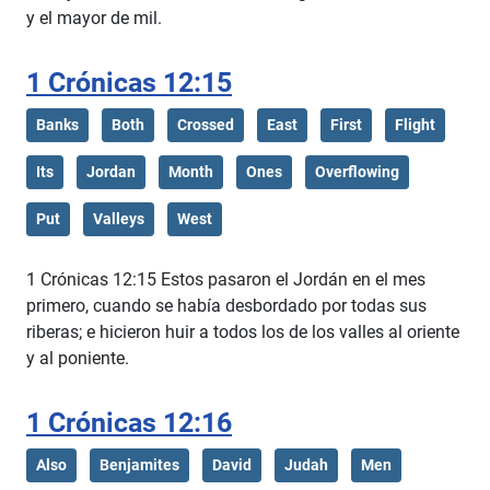
y el mayor de mil.
1 Crónicas 12:15
Banks
Both
Crossed
East
First
Flight
Its
Jordan
Month
Ones
Overflowing
Put
Valleys
West
1 Crónicas 12:15 Estos pasaron el Jordán en el mes
primero, cuando se había desbordado por todas sus
riberas; e hicieron huir a todos los de los valles al oriente
y al poniente.
1 Crónicas 12:16
Also
Benjamites
David
Judah
Men