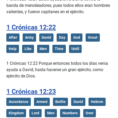
banda de merodeadores, pues todos ellos eran hombres
valientes, y fueron capitanes en el ejército.
1 Crónicas 12:22
After
Army
David
Day
God
Great
Help
Like
Men
Time
Until
1 Crónicas 12:22 Porque entonces todos los días venía
ayuda a David, hasta hacerse un gran ejército, como
ejército de Dios.
1 Crónicas 12:23
Accordance
Armed
Battle
David
Hebron
Kingdom
Lord
Men
Numbers
Over