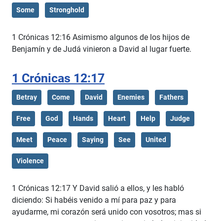
Some
Stronghold
1 Crónicas 12:16 Asimismo algunos de los hijos de
Benjamín y de Judá vinieron a David al lugar fuerte.
1 Crónicas 12:17
Betray
Come
David
Enemies
Fathers
Free
God
Hands
Heart
Help
Judge
Meet
Peace
Saying
See
United
Violence
1 Crónicas 12:17 Y David salió a ellos, y les habló
diciendo: Si habéis venido a mí para paz y para
ayudarme, mi corazón será unido con vosotros; mas si