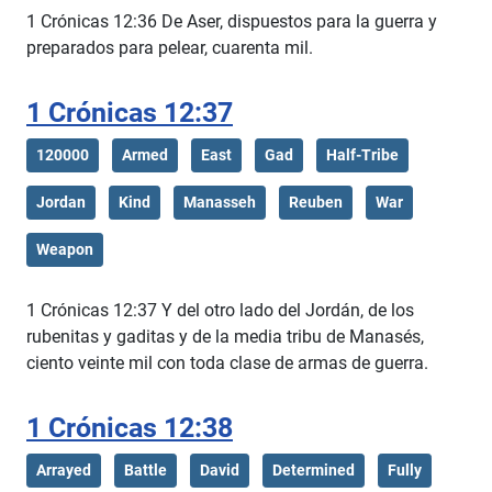
1 Crónicas 12:36 De Aser, dispuestos para la guerra y
preparados para pelear, cuarenta mil.
1 Crónicas 12:37
120000
Armed
East
Gad
Half-Tribe
Jordan
Kind
Manasseh
Reuben
War
Weapon
1 Crónicas 12:37 Y del otro lado del Jordán, de los
rubenitas y gaditas y de la media tribu de Manasés,
ciento veinte mil con toda clase de armas de guerra.
1 Crónicas 12:38
Arrayed
Battle
David
Determined
Fully