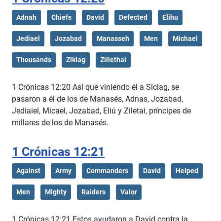
Adnah
Chiefs
David
Defected
Elihu
Jediael
Jozabad
Manasseh
Men
Michael
Thousands
Ziklag
Zillethai
1 Crónicas 12:20 Así que viniendo él a Siclag, se
pasaron a él de los de Manasés, Adnas, Jozabad,
Jediaiel, Micael, Jozabad, Eliú y Ziletai, príncipes de
millares de los de Manasés.
1 Crónicas 12:21
Against
Army
Commanders
David
Helped
Men
Mighty
Raiders
Valor
1 Crónicas 12:21 Estos ayudaron a David contra la