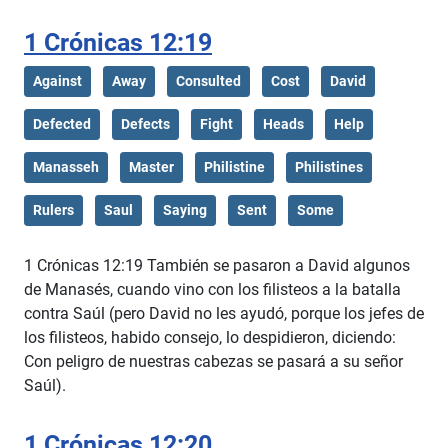
1 Crónicas 12:19
Against
Away
Consulted
Cost
David
Defected
Defects
Fight
Heads
Help
Manasseh
Master
Philistine
Philistines
Rulers
Saul
Saying
Sent
Some
1 Crónicas 12:19 También se pasaron a David algunos
de Manasés, cuando vino con los filisteos a la batalla
contra Saúl (pero David no les ayudó, porque los jefes de
los filisteos, habido consejo, lo despidieron, diciendo:
Con peligro de nuestras cabezas se pasará a su señor
Saúl).
1 Crónicas 12:20