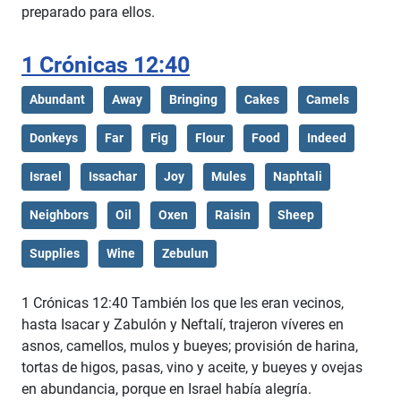
preparado para ellos.
1 Crónicas 12:40
Abundant
Away
Bringing
Cakes
Camels
Donkeys
Far
Fig
Flour
Food
Indeed
Israel
Issachar
Joy
Mules
Naphtali
Neighbors
Oil
Oxen
Raisin
Sheep
Supplies
Wine
Zebulun
1 Crónicas 12:40 También los que les eran vecinos,
hasta Isacar y Zabulón y Neftalí, trajeron víveres en
asnos, camellos, mulos y bueyes; provisión de harina,
tortas de higos, pasas, vino y aceite, y bueyes y ovejas
en abundancia, porque en Israel había alegría.