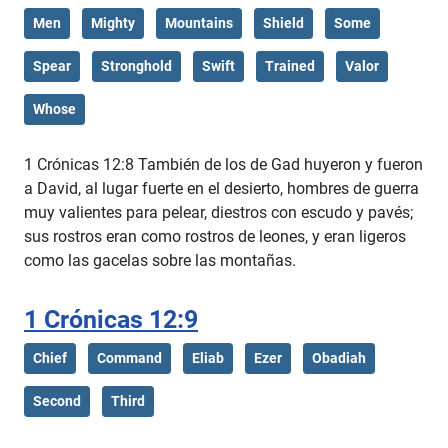
Men
Mighty
Mountains
Shield
Some
Spear
Stronghold
Swift
Trained
Valor
Whose
1 Crónicas 12:8 También de los de Gad huyeron y fueron
a David, al lugar fuerte en el desierto, hombres de guerra
muy valientes para pelear, diestros con escudo y pavés;
sus rostros eran como rostros de leones, y eran ligeros
como las gacelas sobre las montañas.
1 Crónicas 12:9
Chief
Command
Eliab
Ezer
Obadiah
Second
Third