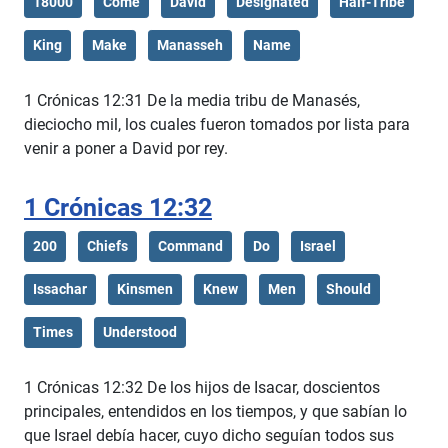
18000
Come
David
Designated
Half-Tribe
King
Make
Manasseh
Name
1 Crónicas 12:31 De la media tribu de Manasés,
dieciocho mil, los cuales fueron tomados por lista para
venir a poner a David por rey.
1 Crónicas 12:32
200
Chiefs
Command
Do
Israel
Issachar
Kinsmen
Knew
Men
Should
Times
Understood
1 Crónicas 12:32 De los hijos de Isacar, doscientos
principales, entendidos en los tiempos, y que sabían lo
que Israel debía hacer, cuyo dicho seguían todos sus