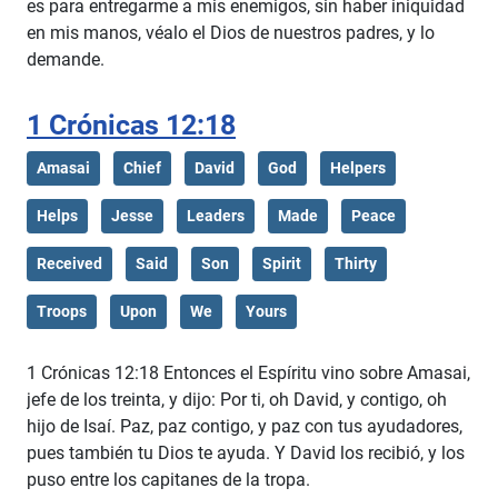
es para entregarme a mis enemigos, sin haber iniquidad
en mis manos, véalo el Dios de nuestros padres, y lo
demande.
1 Crónicas 12:18
Amasai
Chief
David
God
Helpers
Helps
Jesse
Leaders
Made
Peace
Received
Said
Son
Spirit
Thirty
Troops
Upon
We
Yours
1 Crónicas 12:18 Entonces el Espíritu vino sobre Amasai,
jefe de los treinta, y dijo: Por ti, oh David, y contigo, oh
hijo de Isaí. Paz, paz contigo, y paz con tus ayudadores,
pues también tu Dios te ayuda. Y David los recibió, y los
puso entre los capitanes de la tropa.