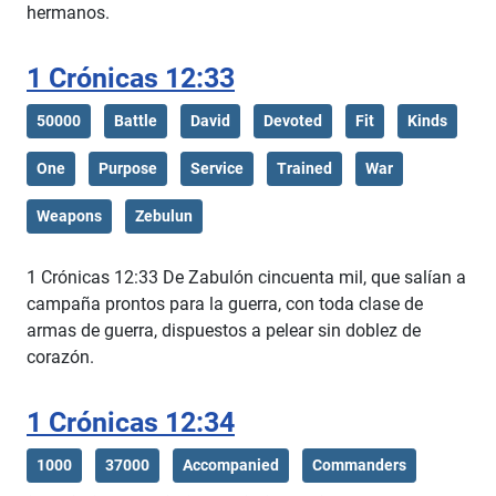
hermanos.
1 Crónicas 12:33
50000
Battle
David
Devoted
Fit
Kinds
One
Purpose
Service
Trained
War
Weapons
Zebulun
1 Crónicas 12:33 De Zabulón cincuenta mil, que salían a
campaña prontos para la guerra, con toda clase de
armas de guerra, dispuestos a pelear sin doblez de
corazón.
1 Crónicas 12:34
1000
37000
Accompanied
Commanders