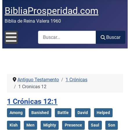
BibliaProsperidad.com
Biblia de Reina Valera 1960
Buscar
Buscar
Antiguo Testamento
1 Crónicas
1 Cronicas 12
1 Crónicas 12:1
Among
Banished
Battle
David
Helped
Kish
Men
Mighty
Presence
Saul
Son