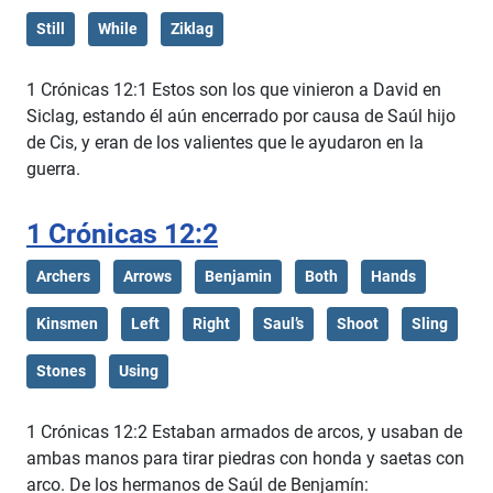
Still
While
Ziklag
1 Crónicas 12:1 Estos son los que vinieron a David en
Siclag, estando él aún encerrado por causa de Saúl hijo
de Cis, y eran de los valientes que le ayudaron en la
guerra.
1 Crónicas 12:2
Archers
Arrows
Benjamin
Both
Hands
Kinsmen
Left
Right
Saul’s
Shoot
Sling
Stones
Using
1 Crónicas 12:2 Estaban armados de arcos, y usaban de
ambas manos para tirar piedras con honda y saetas con
arco. De los hermanos de Saúl de Benjamín: