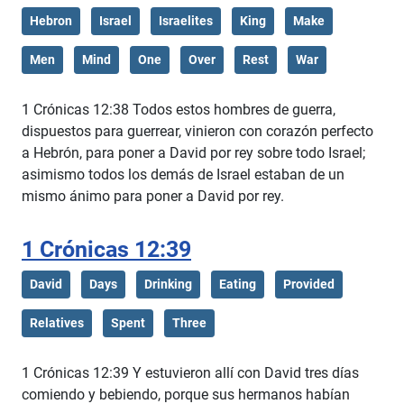
Hebron
Israel
Israelites
King
Make
Men
Mind
One
Over
Rest
War
1 Crónicas 12:38 Todos estos hombres de guerra,
dispuestos para guerrear, vinieron con corazón perfecto
a Hebrón, para poner a David por rey sobre todo Israel;
asimismo todos los demás de Israel estaban de un
mismo ánimo para poner a David por rey.
1 Crónicas 12:39
David
Days
Drinking
Eating
Provided
Relatives
Spent
Three
1 Crónicas 12:39 Y estuvieron allí con David tres días
comiendo y bebiendo, porque sus hermanos habían