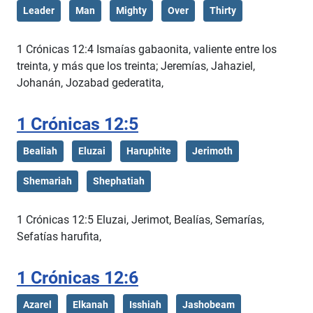
Leader
Man
Mighty
Over
Thirty
1 Crónicas 12:4 Ismaías gabaonita, valiente entre los
treinta, y más que los treinta; Jeremías, Jahaziel,
Johanán, Jozabad gederatita,
1 Crónicas 12:5
Bealiah
Eluzai
Haruphite
Jerimoth
Shemariah
Shephatiah
1 Crónicas 12:5 Eluzai, Jerimot, Bealías, Semarías,
Sefatías harufita,
1 Crónicas 12:6
Azarel
Elkanah
Isshiah
Jashobeam