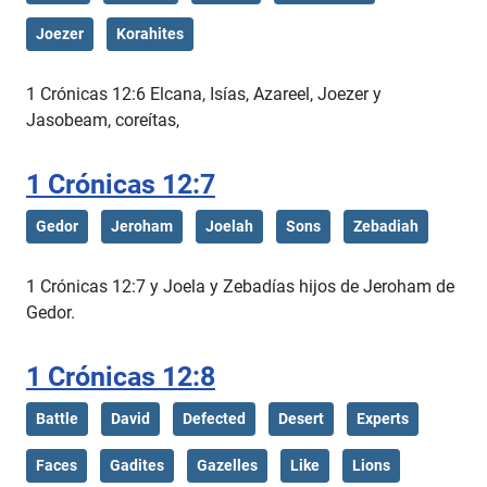
Joezer
Korahites
1 Crónicas 12:6 Elcana, Isías, Azareel, Joezer y
Jasobeam, coreítas,
1 Crónicas 12:7
Gedor
Jeroham
Joelah
Sons
Zebadiah
1 Crónicas 12:7 y Joela y Zebadías hijos de Jeroham de
Gedor.
1 Crónicas 12:8
Battle
David
Defected
Desert
Experts
Faces
Gadites
Gazelles
Like
Lions