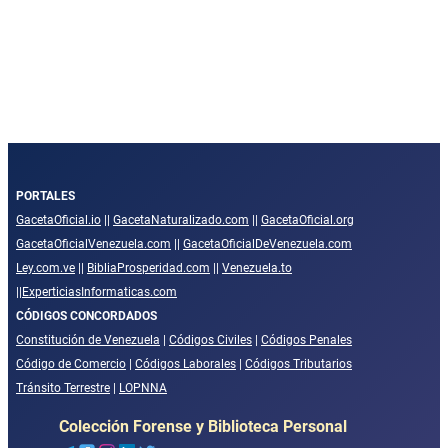
PORTALES
GacetaOficial.io
||
GacetaNaturalizado.com
||
GacetaOficial.org
GacetaOficialVenezuela.com
||
GacetaOficialDeVenezuela.com
Ley.com.ve
||
BibliaProsperidad.com
||
Venezuela.to
||
ExperticiasInformaticas.com
CÓDIGOS CONCORDADOS
Constitución de Venezuela
|
Códigos Civiles
|
Códigos Penales
Código de Comercio
|
Códigos Laborales
|
Códigos Tributarios
Tránsito Terrestre
|
LOPNNA
Colección Forense y Biblioteca Personal