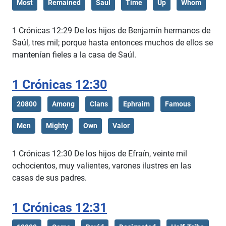
Most
Remained
Saul
Time
Up
Whom
1 Crónicas 12:29 De los hijos de Benjamín hermanos de
Saúl, tres mil; porque hasta entonces muchos de ellos se
mantenían fieles a la casa de Saúl.
1 Crónicas 12:30
20800
Among
Clans
Ephraim
Famous
Men
Mighty
Own
Valor
1 Crónicas 12:30 De los hijos de Efraín, veinte mil
ochocientos, muy valientes, varones ilustres en las
casas de sus padres.
1 Crónicas 12:31