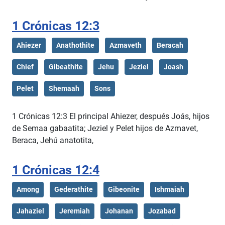
1 Crónicas 12:3
Ahiezer
Anathothite
Azmaveth
Beracah
Chief
Gibeathite
Jehu
Jeziel
Joash
Pelet
Shemaah
Sons
1 Crónicas 12:3 El principal Ahiezer, después Joás, hijos
de Semaa gabaatita; Jeziel y Pelet hijos de Azmavet,
Beraca, Jehú anatotita,
1 Crónicas 12:4
Among
Gederathite
Gibeonite
Ishmaiah
Jahaziel
Jeremiah
Johanan
Jozabad