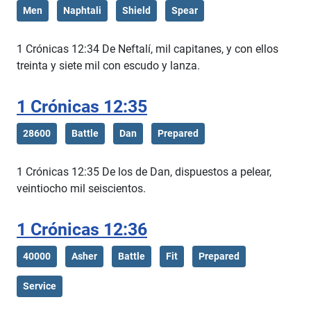
Men
Naphtali
Shield
Spear
1 Crónicas 12:34 De Neftalí, mil capitanes, y con ellos
treinta y siete mil con escudo y lanza.
1 Crónicas 12:35
28600
Battle
Dan
Prepared
1 Crónicas 12:35 De los de Dan, dispuestos a pelear,
veintiocho mil seiscientos.
1 Crónicas 12:36
40000
Asher
Battle
Fit
Prepared
Service