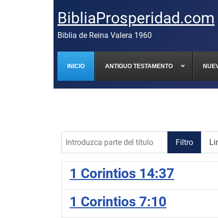
BibliaProsperidad.com
Biblia de Reina Valera 1960
INICIO
ANTIGUO TESTAMENTO
NUE
Introduzca parte del título
Filtro
Li
1 Corintios 14:37
1 Corintios 7:10