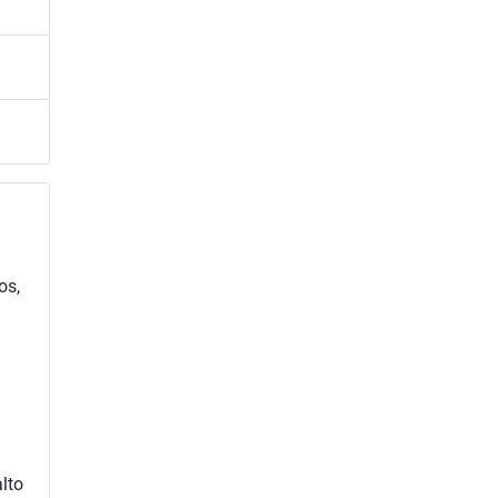
os,
alto