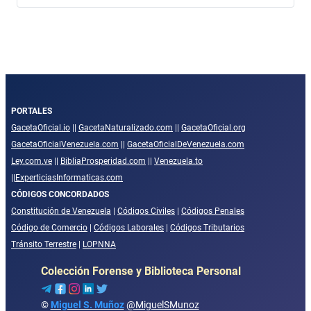
PORTALES
GacetaOficial.io
||
GacetaNaturalizado.com
||
GacetaOficial.org
GacetaOficialVenezuela.com
||
GacetaOficialDeVenezuela.com
Ley.com.ve
||
BibliaProsperidad.com
||
Venezuela.to
||
ExperticiasInformaticas.com
CÓDIGOS CONCORDADOS
Constitución de Venezuela
|
Códigos Civiles
|
Códigos Penales
Código de Comercio
|
Códigos Laborales
|
Códigos Tributarios
Tránsito Terrestre
|
LOPNNA
Colección Forense y Biblioteca Personal
©
Miguel S. Muñoz
@MiguelSMunoz