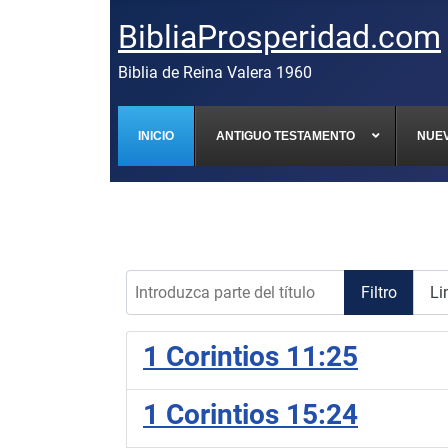
BibliaProsperidad.com
Biblia de Reina Valera 1960
INICIO
ANTIGUO TESTAMENTO
NUE
Introduzca parte del título
Filtro
Li
1 Corintios 11:25
1 Corintios 15:24