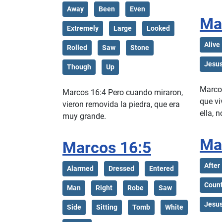
Away
Been
Even
Ma
Extremely
Large
Looked
Alive
Rolled
Saw
Stone
Jesu
Though
Up
Marcos
Marcos 16:4 Pero cuando miraron,
que vi
vieron removida la piedra, que era
ella, n
muy grande.
Ma
Marcos 16:5
After
Alarmed
Dressed
Entered
Count
Man
Right
Robe
Saw
Jesu
Side
Sitting
Tomb
White