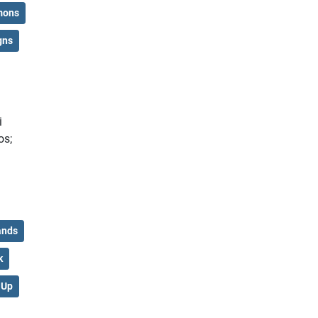
mons
gns
i
os;
ands
k
Up