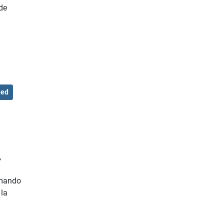
 de
hed
,
rmando
 la