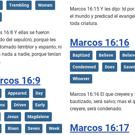
Trembling
Women
Marcos 16:15 Y les dijo: Id por
el mundo y predicad el evangel
toda criatura.
 16:8 Y ellas se fueron
o del sepulcro, porque les
Marcos 16:16
tomado temblor y espanto; ni
 nada a nadie, porque tenían
Baptized
Believe
Believ
.
Condemned
Does
Save
rcos 16:9
Whoever
Appeared
Day
Marcos 16:16 El que creyere y 
bautizado, será salvo; mas el 
ns
Driven
Early
creyere, será condenado.
Jesus
Magdalene
Marcos 16:17
Risen
Seven
Week