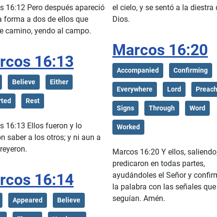
s 16:12 Pero después apareció
el cielo, y se sentó a la diestra
a forma a dos de ellos que
Dios.
de camino, yendo al campo.
Marcos 16:20
rcos 16:13
Accompanied
Confirming
Believe
Either
Everywhere
Lord
Preac
rted
Rest
Signs
Through
Word
 16:13 Ellos fueron y lo
Worked
on saber a los otros; y ni aun a
creyeron.
Marcos 16:20 Y ellos, saliendo
predicaron en todas partes,
rcos 16:14
ayudándoles el Señor y confi
la palabra con las señales que
seguían. Amén.
Appeared
Believe