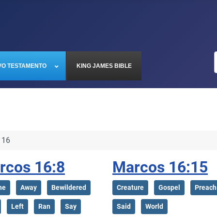
VO TESTAMENTO
KING JAMES BIBLE
 16
rcos 16:8
Marcos 16:15
ne
Away
Bewildered
Creature
Gospel
Preach
Left
Ran
Say
Said
World