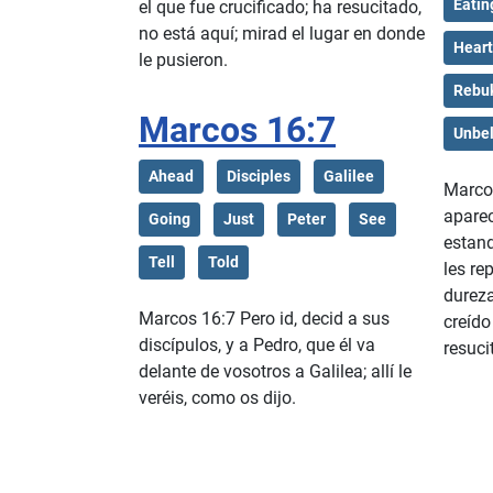
Eatin
el que fue crucificado; ha resucitado,
no está aquí; mirad el lugar en donde
Heart
le pusieron.
Rebu
Marcos 16:7
Unbel
Ahead
Disciples
Galilee
Marco
aparec
Going
Just
Peter
See
estand
Tell
Told
les re
dureza
Marcos 16:7 Pero id, decid a sus
creído
discípulos, y a Pedro, que él va
resuci
delante de vosotros a Galilea; allí le
veréis, como os dijo.