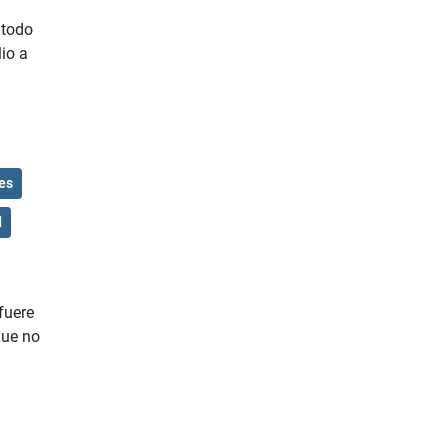
 todo
io a
es
d
fuere
que no