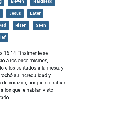
g
Eleven
Hardness
Jesus
Later
ked
Risen
Seen
ief
s 16:14 Finalmente se
ió a los once mismos,
o ellos sentados a la mesa, y
prochó su incredulidad y
 de corazón, porque no habían
 a los que le habían visto
tado.