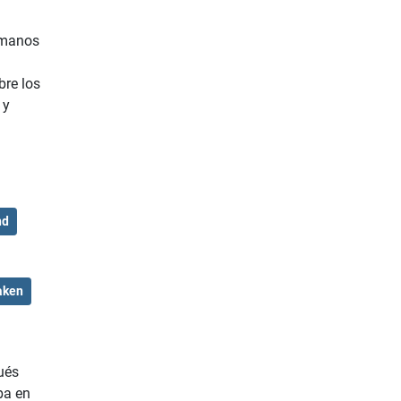
 manos
bre los
 y
nd
aken
ués
iba en