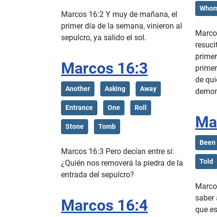
Who
Marcos 16:2 Y muy de mañana, el
primer día de la semana, vinieron al
Marco
sepulcro, ya salido el sol.
resuci
primer
Marcos 16:3
prime
de qui
Another
Asking
Away
demon
Entrance
One
Roll
Ma
Stone
Tomb
Been
Marcos 16:3 Pero decían entre sí:
Told
¿Quién nos removerá la piedra de la
entrada del sepulcro?
Marcos
saber 
Marcos 16:4
que es