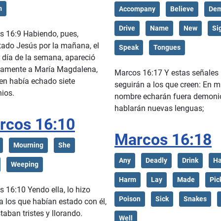
m
Accompany
Believe
De
Drive
Name
New
Si
s 16:9 Habiendo, pues,
tado Jesús por la mañana, el
Speak
Tongues
 día de la semana, apareció
ramente a María Magdalena,
Marcos 16:17 Y estas señales
en había echado siete
seguirán a los que creen: En m
ios.
nombre echarán fuera demoni
hablarán nuevas lenguas;
rcos 16:10
Marcos 16:18
Mourning
She
Any
Deadly
Drink
H
Weeping
Harm
Lay
Made
Pic
 16:10 Yendo ella, lo hizo
Poison
Sick
Snakes
a los que habían estado con él,
taban tristes y llorando.
Well