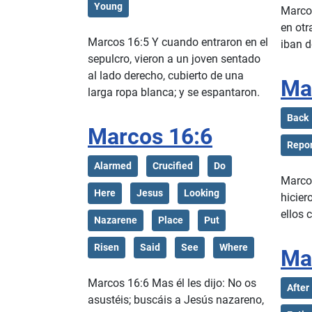
Young
Marco
en otr
Marcos 16:5 Y cuando entraron en el
iban 
sepulcro, vieron a un joven sentado
al lado derecho, cubierto de una
Ma
larga ropa blanca; y se espantaron.
Back
Marcos 16:6
Repo
Alarmed
Crucified
Do
Marcos
Here
Jesus
Looking
hicier
ellos 
Nazarene
Place
Put
Risen
Said
See
Where
Ma
Marcos 16:6 Mas él les dijo: No os
After
asustéis; buscáis a Jesús nazareno,