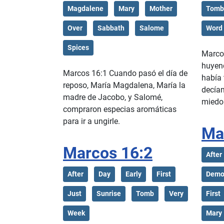
Magdalene
Mary
Mother
Tomb
Over
Sabbath
Salome
Word
Spices
Marcos
huyend
Marcos 16:1 Cuando pasó el día de
había 
reposo, María Magdalena, María la
decían
madre de Jacobo, y Salomé,
miedo
compraron especias aromáticas
para ir a ungirle.
Ma
Marcos 16:2
After
After
Day
Early
First
Demo
Just
Sunrise
Tomb
Very
First
Week
Mary