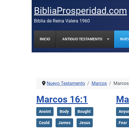
BibliaProsperidad.com
Biblia de Reina Valera 1960
INICIO
ANTIGUO TESTAMENTO
NUE
Nuevo Testamento
Marcos
Marcos
Marcos 16:1
Ma
Anoint
Body
Bought
Anyo
Could
James
Jesus
Fear