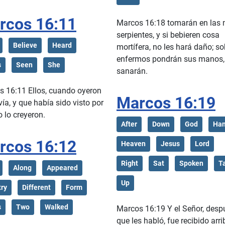
rcos 16:11
Marcos 16:18 tomarán en las
serpientes, y si bebieren cosa
Believe
Heard
mortífera, no les hará daño; so
enfermos pondrán sus manos,
s
Seen
She
sanarán.
 16:11 Ellos, cuando oyeron
Marcos 16:19
vía, y que había sido visto por
o lo creyeron.
After
Down
God
Ha
rcos 16:12
Heaven
Jesus
Lord
Right
Sat
Spoken
T
Along
Appeared
Up
ry
Different
Form
s
Two
Walked
Marcos 16:19 Y el Señor, desp
que les habló, fue recibido arr