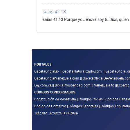
Isaías 41:13
Isaías 41:13 Porque yo Jehová soy tu Dios, quien 
PORTALES
GacetaOficial.io
||
GacetaNaturalizado.com
||
GacetaOficial.o
GacetaOficialVenezuela.com
||
GacetaOficialDeVenezuela.co
Ley.com.ve
||
BibliaProsperidad.com
||
Venezuela.to
||
Experti
CÓDIGOS CONCORDADOS
Constitución de Venezuela
|
Códigos Civiles
|
Códigos Penale
Código de Comercio
|
Códigos Laborales
|
Códigos Tributari
Tránsito Terrestre
|
LOPNNA