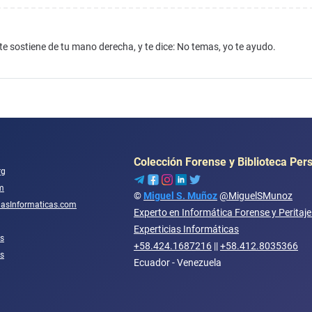
te sostiene de tu mano derecha, y te dice: No temas, yo te ayudo.
Colección Forense y Biblioteca Per
rg
m
©
Miguel S. Muñoz
@MiguelSMunoz
ciasInformaticas.com
Experto en Informática Forense y Peritaj
Experticias Informáticas
s
+58.424.1687216
||
+58.412.8035366
os
Ecuador - Venezuela