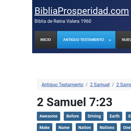
BibliaProsperidad.com
Biblia de Reina Valera 1960
INICIO
ANTIGUO TESTAMENTO
NUE
Antiguo Testamento
2 Samuel
2 Samu
2 Samuel 7:23
Awesome
Before
Driving
Earth
E
Make
Name
Nation
Nations
One