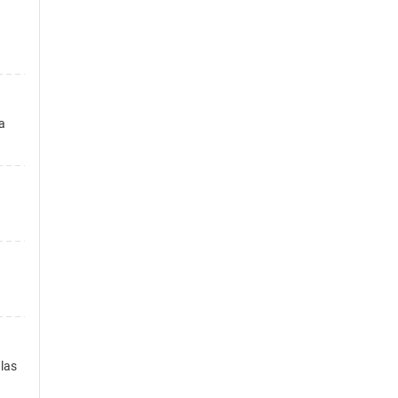
 a
 las