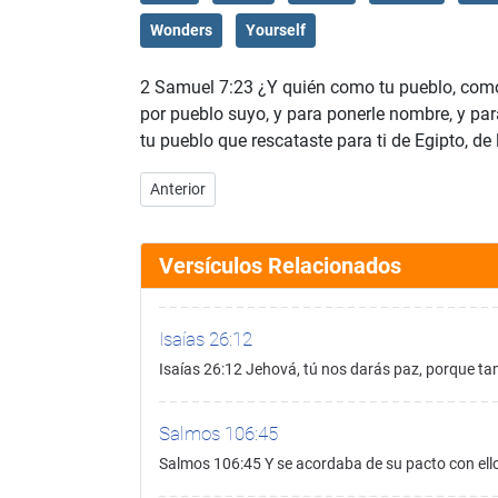
Wonders
Yourself
2 Samuel 7:23 ¿Y quién como tu pueblo, como I
por pueblo suyo, y para ponerle nombre, y para
tu pueblo que rescataste para ti de Egipto, de
Artículo anterior: 2 Samuel 7:22
Anterior
Versículos Relacionados
Isaías 26:12
Isaías 26:12 Jehová, tú nos darás paz, porque ta
Salmos 106:45
Salmos 106:45 Y se acordaba de su pacto con ell