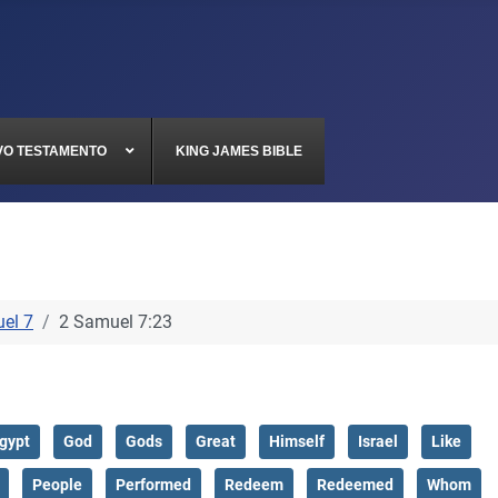
VO TESTAMENTO
KING JAMES BIBLE
el 7
2 Samuel 7:23
gypt
God
Gods
Great
Himself
Israel
Like
People
Performed
Redeem
Redeemed
Whom