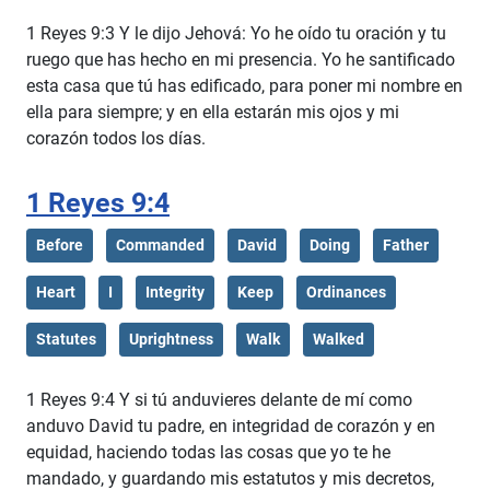
1 Reyes 9:3 Y le dijo Jehová: Yo he oído tu oración y tu
ruego que has hecho en mi presencia. Yo he santificado
esta casa que tú has edificado, para poner mi nombre en
ella para siempre; y en ella estarán mis ojos y mi
corazón todos los días.
1 Reyes 9:4
Before
Commanded
David
Doing
Father
Heart
I
Integrity
Keep
Ordinances
Statutes
Uprightness
Walk
Walked
1 Reyes 9:4 Y si tú anduvieres delante de mí como
anduvo David tu padre, en integridad de corazón y en
equidad, haciendo todas las cosas que yo te he
mandado, y guardando mis estatutos y mis decretos,