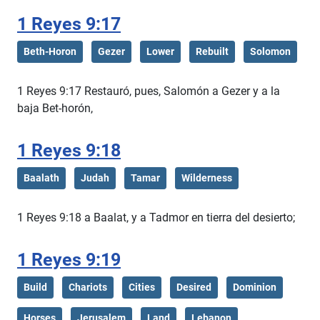
1 Reyes 9:17
Beth-Horon
Gezer
Lower
Rebuilt
Solomon
1 Reyes 9:17 Restauró, pues, Salomón a Gezer y a la
baja Bet-horón,
1 Reyes 9:18
Baalath
Judah
Tamar
Wilderness
1 Reyes 9:18 a Baalat, y a Tadmor en tierra del desierto;
1 Reyes 9:19
Build
Chariots
Cities
Desired
Dominion
Horses
Jerusalem
Land
Lebanon