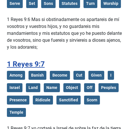
Serve
Set
Sons
Statutes
Turn
Worship
1 Reyes 9:6 Mas si obstinadamente os apartareis de mí
vosotros y vuestros hijos, y no guardareis mis
mandamientos y mis estatutos que yo he puesto delante
de vosotros, sino que fuereis y sirviereis a dioses ajenos,
y los adorareis;
1 Reyes 9:7
Among
Banish
Become
Cut
Given
I
Israel
Land
Name
Object
Off
Peoples
Presence
Ridicule
Sanctified
Scorn
Temple
1 Reyes 9:7 yo cortaré a Israel de sobre la faz de la tierra