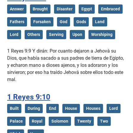
Answer
Brought
Disaster
Egypt
Embraced
Fathers
Forsaken
God
Gods
Land
Lord
Others
Serving
Upon
Worshiping
1 Reyes 9:9 Y dirán: Por cuanto dejaron a Jehová su
Dios, que había sacado a sus padres de tierra de Egipto,
y echaron mano a dioses ajenos, y los adoraron y los
sirvieron; por eso ha traído Jehová sobre ellos todo este
mal.
1 Reyes 9:10
Built
During
End
House
Houses
Lord
Palace
Royal
Solomon
Twenty
Two