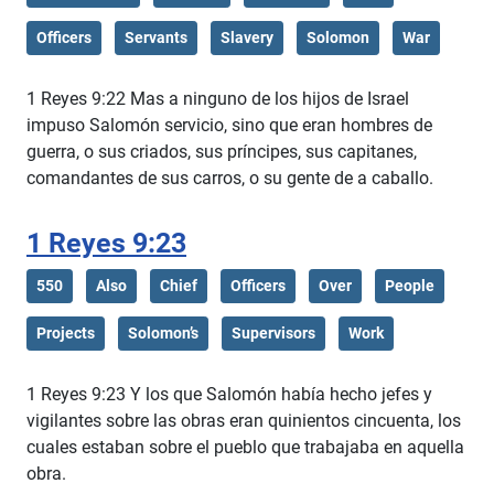
Officers
Servants
Slavery
Solomon
War
1 Reyes 9:22 Mas a ninguno de los hijos de Israel
impuso Salomón servicio, sino que eran hombres de
guerra, o sus criados, sus príncipes, sus capitanes,
comandantes de sus carros, o su gente de a caballo.
1 Reyes 9:23
550
Also
Chief
Officers
Over
People
Projects
Solomon’s
Supervisors
Work
1 Reyes 9:23 Y los que Salomón había hecho jefes y
vigilantes sobre las obras eran quinientos cincuenta, los
cuales estaban sobre el pueblo que trabajaba en aquella
obra.