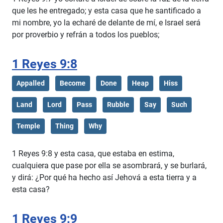
que les he entregado; y esta casa que he santificado a
mi nombre, yo la echaré de delante de mí, e Israel será
por proverbio y refrán a todos los pueblos;
1 Reyes 9:8
Appalled
Become
Done
Heap
Hiss
Land
Lord
Pass
Rubble
Say
Such
Temple
Thing
Why
1 Reyes 9:8 y esta casa, que estaba en estima,
cualquiera que pase por ella se asombrará, y se burlará,
y dirá: ¿Por qué ha hecho así Jehová a esta tierra y a
esta casa?
1 Reyes 9:9