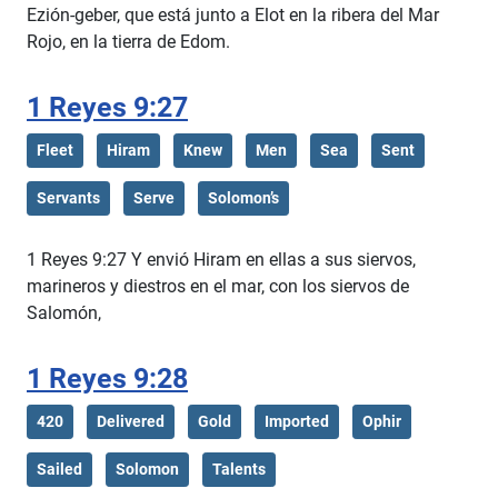
Ezión-geber, que está junto a Elot en la ribera del Mar
Rojo, en la tierra de Edom.
1 Reyes 9:27
Fleet
Hiram
Knew
Men
Sea
Sent
Servants
Serve
Solomon’s
1 Reyes 9:27 Y envió Hiram en ellas a sus siervos,
marineros y diestros en el mar, con los siervos de
Salomón,
1 Reyes 9:28
420
Delivered
Gold
Imported
Ophir
Sailed
Solomon
Talents