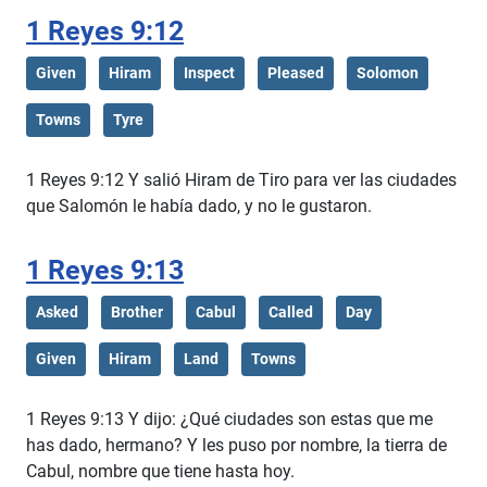
1 Reyes 9:12
Given
Hiram
Inspect
Pleased
Solomon
Towns
Tyre
1 Reyes 9:12 Y salió Hiram de Tiro para ver las ciudades
que Salomón le había dado, y no le gustaron.
1 Reyes 9:13
Asked
Brother
Cabul
Called
Day
Given
Hiram
Land
Towns
1 Reyes 9:13 Y dijo: ¿Qué ciudades son estas que me
has dado, hermano? Y les puso por nombre, la tierra de
Cabul, nombre que tiene hasta hoy.