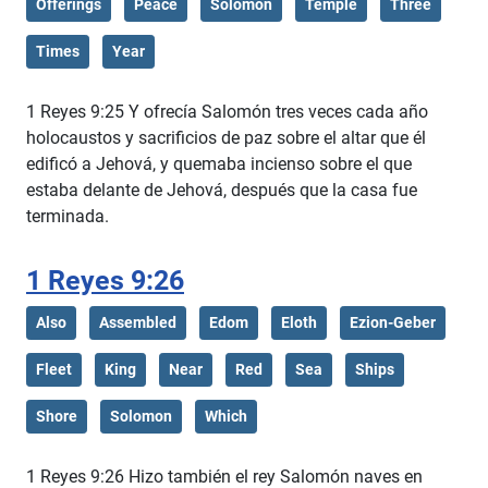
Offerings
Peace
Solomon
Temple
Three
Times
Year
1 Reyes 9:25 Y ofrecía Salomón tres veces cada año
holocaustos y sacrificios de paz sobre el altar que él
edificó a Jehová, y quemaba incienso sobre el que
estaba delante de Jehová, después que la casa fue
terminada.
1 Reyes 9:26
Also
Assembled
Edom
Eloth
Ezion-Geber
Fleet
King
Near
Red
Sea
Ships
Shore
Solomon
Which
1 Reyes 9:26 Hizo también el rey Salomón naves en