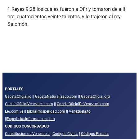
1 Reyes 9:28 los cuales fueron a Ofir y tomaron de allí
oro, cuatrocientos veinte talentos, y lo trajeron al rey
Salomón.
PORTALES
GacetaOficial.io
||
GacetaNaturalizado.com
||
GacetaOficial.org
GacetaOficialVenezuela.com
||
GacetaOficialDeVenezuela.com
Ley.com.ve
||
BibliaProsperidad.com
||
Venezuela.to
||
ExperticiasInformaticas.com
CÓDIGOS CONCORDADOS
Constitución de Venezuela
|
Códigos Civiles
|
Códigos Penales