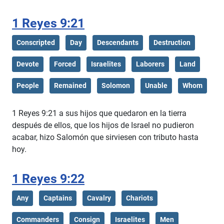
1 Reyes 9:21
Conscripted
Day
Descendants
Destruction
Devote
Forced
Israelites
Laborers
Land
People
Remained
Solomon
Unable
Whom
1 Reyes 9:21 a sus hijos que quedaron en la tierra
después de ellos, que los hijos de Israel no pudieron
acabar, hizo Salomón que sirviesen con tributo hasta
hoy.
1 Reyes 9:22
Any
Captains
Cavalry
Chariots
Commanders
Consign
Israelites
Men