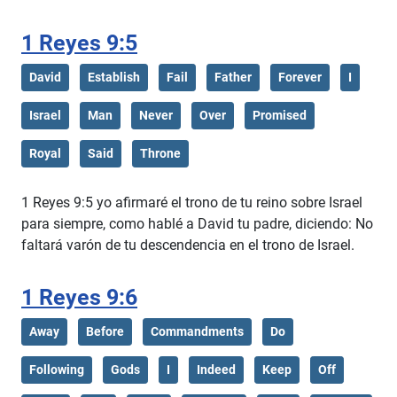
1 Reyes 9:5
David
Establish
Fail
Father
Forever
I
Israel
Man
Never
Over
Promised
Royal
Said
Throne
1 Reyes 9:5 yo afirmaré el trono de tu reino sobre Israel
para siempre, como hablé a David tu padre, diciendo: No
faltará varón de tu descendencia en el trono de Israel.
1 Reyes 9:6
Away
Before
Commandments
Do
Following
Gods
I
Indeed
Keep
Off