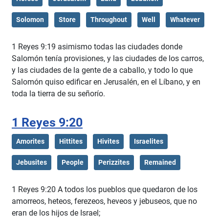
Solomon
Store
Throughout
Well
Whatever
1 Reyes 9:19 asimismo todas las ciudades donde
Salomón tenía provisiones, y las ciudades de los carros,
y las ciudades de la gente de a caballo, y todo lo que
Salomón quiso edificar en Jerusalén, en el Líbano, y en
toda la tierra de su señorío.
1 Reyes 9:20
Amorites
Hittites
Hivites
Israelites
Jebusites
People
Perizzites
Remained
1 Reyes 9:20 A todos los pueblos que quedaron de los
amorreos, heteos, ferezeos, heveos y jebuseos, que no
eran de los hijos de Israel;