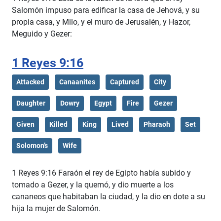
Salomón impuso para edificar la casa de Jehová, y su
propia casa, y Milo, y el muro de Jerusalén, y Hazor,
Meguido y Gezer:
1 Reyes 9:16
Attacked
Canaanites
Captured
City
Daughter
Dowry
Egypt
Fire
Gezer
Given
Killed
King
Lived
Pharaoh
Set
Solomon’s
Wife
1 Reyes 9:16 Faraón el rey de Egipto había subido y
tomado a Gezer, y la quemó, y dio muerte a los
cananeos que habitaban la ciudad, y la dio en dote a su
hija la mujer de Salomón.