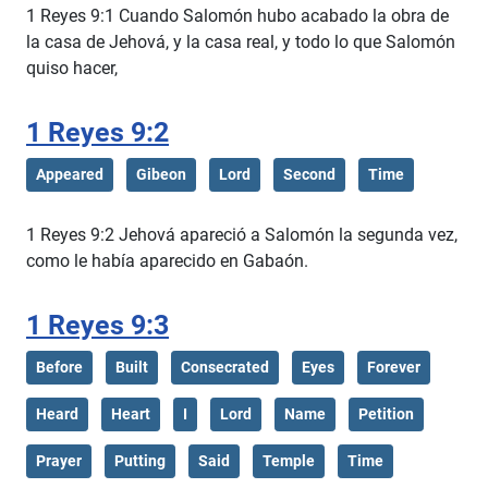
1 Reyes 9:1 Cuando Salomón hubo acabado la obra de
la casa de Jehová, y la casa real, y todo lo que Salomón
quiso hacer,
1 Reyes 9:2
Appeared
Gibeon
Lord
Second
Time
1 Reyes 9:2 Jehová apareció a Salomón la segunda vez,
como le había aparecido en Gabaón.
1 Reyes 9:3
Before
Built
Consecrated
Eyes
Forever
Heard
Heart
I
Lord
Name
Petition
Prayer
Putting
Said
Temple
Time