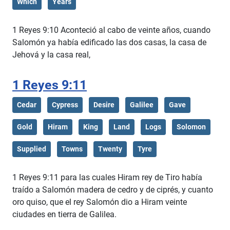
Which
Years
1 Reyes 9:10 Aconteció al cabo de veinte años, cuando
Salomón ya había edificado las dos casas, la casa de
Jehová y la casa real,
1 Reyes 9:11
Cedar
Cypress
Desire
Galilee
Gave
Gold
Hiram
King
Land
Logs
Solomon
Supplied
Towns
Twenty
Tyre
1 Reyes 9:11 para las cuales Hiram rey de Tiro había
traído a Salomón madera de cedro y de ciprés, y cuanto
oro quiso, que el rey Salomón dio a Hiram veinte
ciudades en tierra de Galilea.