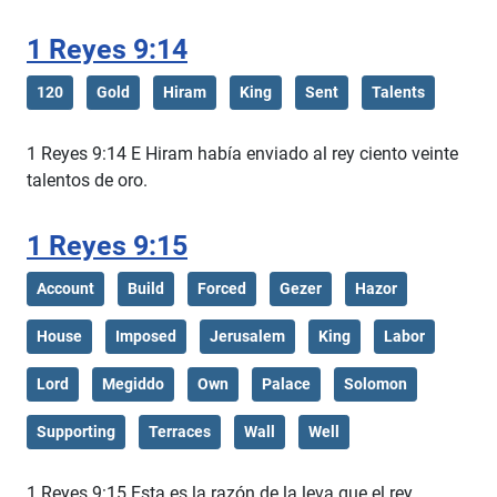
1 Reyes 9:14
120
Gold
Hiram
King
Sent
Talents
1 Reyes 9:14 E Hiram había enviado al rey ciento veinte
talentos de oro.
1 Reyes 9:15
Account
Build
Forced
Gezer
Hazor
House
Imposed
Jerusalem
King
Labor
Lord
Megiddo
Own
Palace
Solomon
Supporting
Terraces
Wall
Well
1 Reyes 9:15 Esta es la razón de la leva que el rey