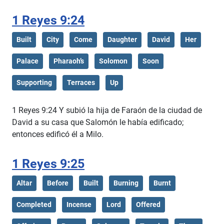
1 Reyes 9:24
Built
City
Come
Daughter
David
Her
Palace
Pharaoh’s
Solomon
Soon
Supporting
Terraces
Up
1 Reyes 9:24 Y subió la hija de Faraón de la ciudad de
David a su casa que Salomón le había edificado;
entonces edificó él a Milo.
1 Reyes 9:25
Altar
Before
Built
Burning
Burnt
Completed
Incense
Lord
Offered