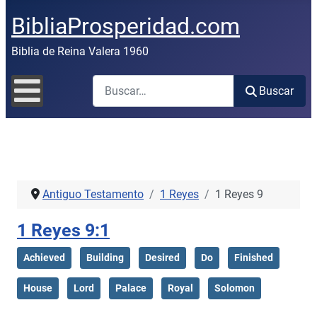
BibliaProsperidad.com
Biblia de Reina Valera 1960
Buscar
Buscar
Antiguo Testamento
1 Reyes
1 Reyes 9
1 Reyes 9:1
Achieved
Building
Desired
Do
Finished
House
Lord
Palace
Royal
Solomon