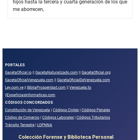
hijos hasta la tercera y cuarta generación de los que
me aborrecen,
PORTALES
GacetaOficial.io
||
GacetaNaturalizado.com
||
GacetaOficial.org
GacetaOficialVenezuela.com
||
GacetaOficialDeVenezuela.com
Ley.com.ve
||
BibliaProsperidad.com
||
Venezuela.to
||
ExperticiasInformaticas.com
CÓDIGOS CONCORDADOS
Constitución de Venezuela
|
Códigos Civiles
|
Códigos Penales
Código de Comercio
|
Códigos Laborales
|
Códigos Tributarios
Tránsito Terrestre
|
LOPNNA
Colección Forense y Biblioteca Personal