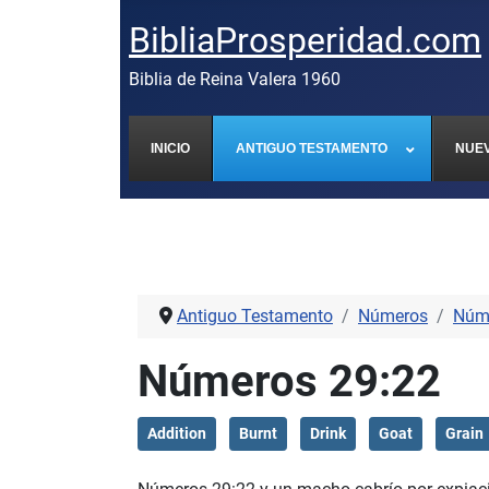
BibliaProsperidad.com
Biblia de Reina Valera 1960
INICIO
ANTIGUO TESTAMENTO
NUE
Antiguo Testamento
Números
Núm
Números 29:22
Addition
Burnt
Drink
Goat
Grain