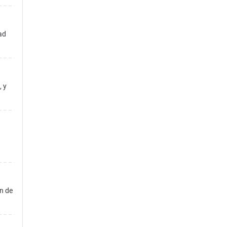
dad
, y
n de