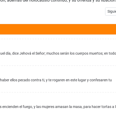
n, además del holocausto continuo, y su ofrenda y su libación
Artíc
Sigui
uel día, dice Jehová el Señor; muchos serán los cuerpos muertos; en tod
or haber ellos pecado contra ti, y te rogaren en este lugar y confesaren tu
es encienden el fuego, y las mujeres amasan la masa, para hacer tortas a 