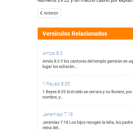
Números 29:22 y un macho cabrío por expiació
Artículo anterior: Números 29:21
Anterior
Versículos Relacionados
Amós 8:3
Amós 8:3 Y los cantores del templo gemirán en aq
lugar los echarán…
1 Reyes 8:35
1 Reyes 8:35 Si el cielo se cerrare y no lloviere, p
nombre, y…
Jeremías 7:18
Jeremías 7:18 Los hijos recogen la leña, los padr
reina del…