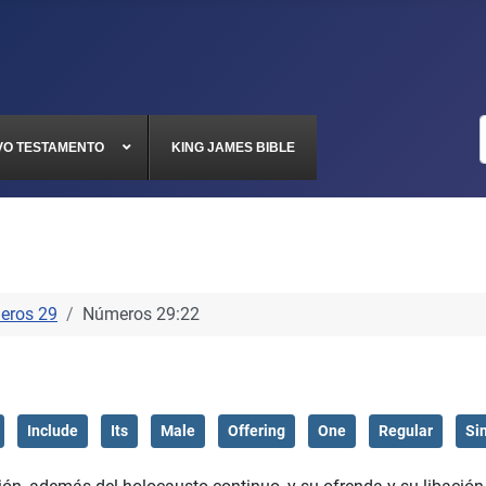
VO TESTAMENTO
KING JAMES BIBLE
eros 29
Números 29:22
Include
Its
Male
Offering
One
Regular
Si