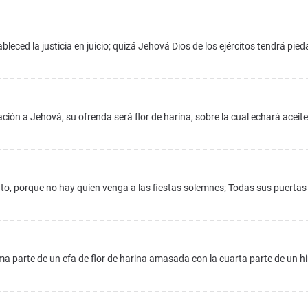
leced la justicia en juicio; quizá Jehová Dios de los ejércitos tendrá pie
ión a Jehová, su ofrenda será flor de harina, sobre la cual echará aceite
to, porque no hay quien venga a las fiestas solemnes; Todas sus puertas
 parte de un efa de flor de harina amasada con la cuarta parte de un hi