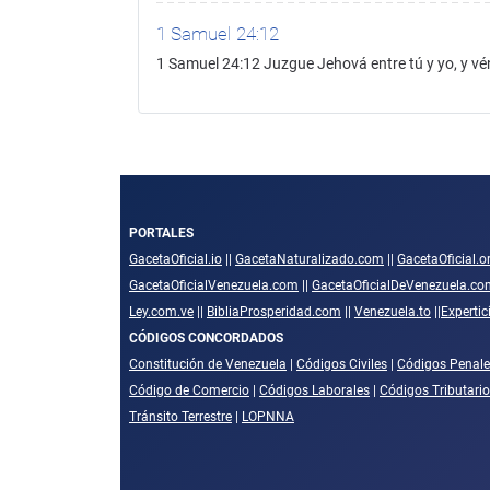
1 Samuel 24:12
1 Samuel 24:12 Juzgue Jehová entre tú y yo, y vé
PORTALES
GacetaOficial.io
||
GacetaNaturalizado.com
||
GacetaOficial.o
GacetaOficialVenezuela.com
||
GacetaOficialDeVenezuela.co
Ley.com.ve
||
BibliaProsperidad.com
||
Venezuela.to
||
Experti
CÓDIGOS CONCORDADOS
Constitución de Venezuela
|
Códigos Civiles
|
Códigos Penale
Código de Comercio
|
Códigos Laborales
|
Códigos Tributari
Tránsito Terrestre
|
LOPNNA