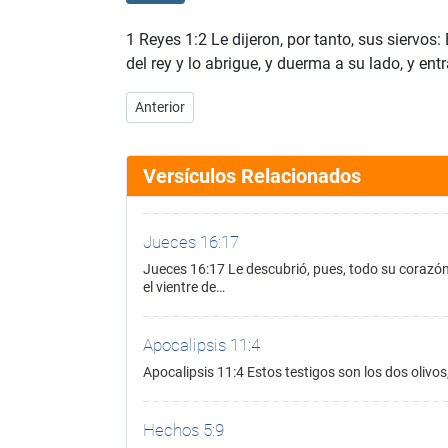
1 Reyes 1:2 Le dijeron, por tanto, sus siervos
del rey y lo abrigue, y duerma a su lado, y entr
Artículo anterior: 1 Reyes 1:1
Anterior
Versículos Relacionados
Jueces 16:17
Jueces 16:17 Le descubrió, pues, todo su corazón,
el vientre de…
Apocalipsis 11:4
Apocalipsis 11:4 Estos testigos son los dos olivos,
Hechos 5:9