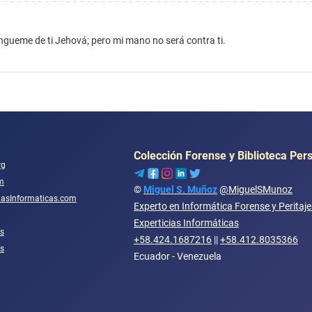
ngueme de ti Jehová; pero mi mano no será contra ti.
Colección Forense y Biblioteca Per
rg
m
©
Miguel S. Muñoz
@MiguelSMunoz
ciasInformaticas.com
Experto en Informática Forense y Peritaj
Experticias Informáticas
s
+58.424.1687216
||
+58.412.8035366
os
Ecuador - Venezuela