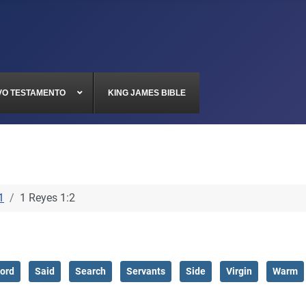
VO TESTAMENTO
KING JAMES BIBLE
1
1 Reyes 1:2
ord
Said
Search
Servants
Side
Virgin
Warm