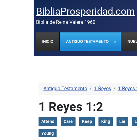
BibliaProsperidad.com
Biblia de Reina Valera 1960
INICIO
ANTIGUO TESTAMENTO
NUE
Antiguo Testamento
1 Reyes
1 Reyes 
1 Reyes 1:2
Attend
Care
Keep
King
Lie
L
Young