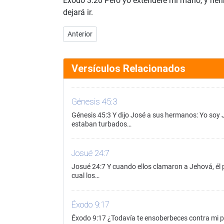
Éxodo 3:20 Pero yo extenderé mi mano, y herir
dejará ir.
Artículo anterior: Éxodo 3:19
Anterior
Versículos Relacionados
Génesis 45:3
Génesis 45:3 Y dijo José a sus hermanos: Yo soy
estaban turbados…
Josué 24:7
Josué 24:7 Y cuando ellos clamaron a Jehová, él pu
cual los…
Éxodo 9:17
Éxodo 9:17 ¿Todavía te ensoberbeces contra mi pu