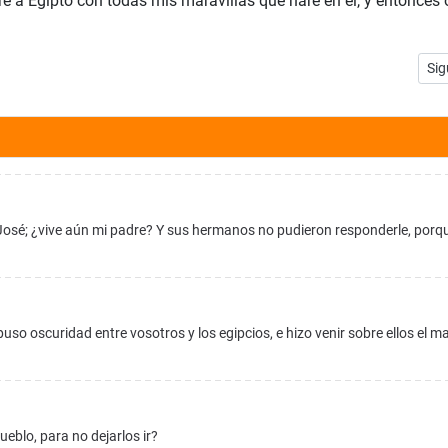
é a Egipto con todas mis maravillas que haré en él, y entonces 
Art
Sig
 José; ¿vive aún mi padre? Y sus hermanos no pudieron responderle, porq
so oscuridad entre vosotros y los egipcios, e hizo venir sobre ellos el mar
eblo, para no dejarlos ir?