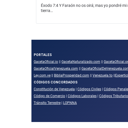
Éxodo 7:4 Y Faraón no os oirá; mas yo pondré mi ma
tierra…
PORTALES
GacetaOficial.io
||
GacetaNaturalizado.com
||
GacetaOficial.o
GacetaOficialVenezuela.com
||
GacetaOficialDeVenezuela.co
Ley.com.ve
||
BibliaProsperidad.com
||
Venezuela.to
||
Experti
CÓDIGOS CONCORDADOS
Constitución de Venezuela
|
Códigos Civiles
|
Códigos Penale
Código de Comercio
|
Códigos Laborales
|
Códigos Tributari
Tránsito Terrestre
|
LOPNNA