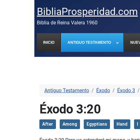
BibliaProsperidad.com
Biblia de Reina Valera 1960
INICIO
ANTIGUO TESTAMENTO
NUE
Antiguo Testamento
Éxodo
Éxodo 3
Éxodo 3:20
After
Among
Egyptians
Hand
I