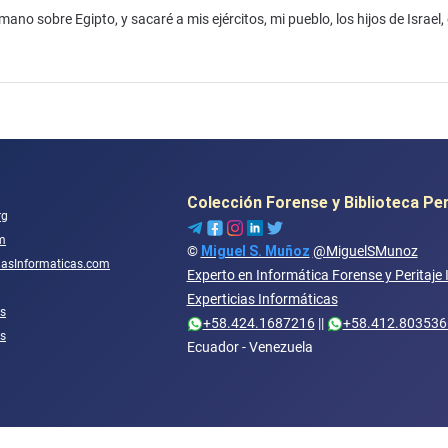
no sobre Egipto, y sacaré a mis ejércitos, mi pueblo, los hijos de Israel, 
Colección Forense y Biblioteca Pe
rg
m
©
Miguel S. Muñoz
@MiguelSMunoz
ciasInformaticas.com
Experto en Informática Forense y Peritaje
Experticias Informáticas
s
+58.424.1687216
||
+58.412.803536
os
Ecuador - Venezuela