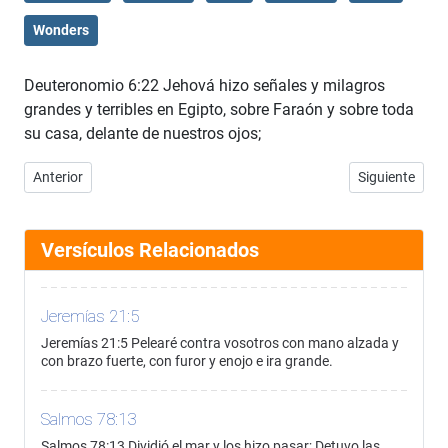
Wonders
Deuteronomio 6:22 Jehová hizo señales y milagros
grandes y terribles en Egipto, sobre Faraón y sobre toda
su casa, delante de nuestros ojos;
Artículo anterior: Deuteronomio 6:21
Artículo sigui
Anterior
Siguiente
Versículos Relacionados
Jeremías 21:5
Jeremías 21:5 Pelearé contra vosotros con mano alzada y
con brazo fuerte, con furor y enojo e ira grande.
Salmos 78:13
Salmos 78:13 Dividió el mar y los hizo pasar; Detuvo las