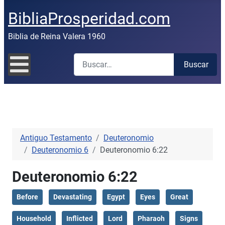
BibliaProsperidad.com
Biblia de Reina Valera 1960
Buscar
Buscar
Antiguo Testamento
Deuteronomio
Deuteronomio 6
Deuteronomio 6:22
Deuteronomio 6:22
Before
Devastating
Egypt
Eyes
Great
Household
Inflicted
Lord
Pharaoh
Signs