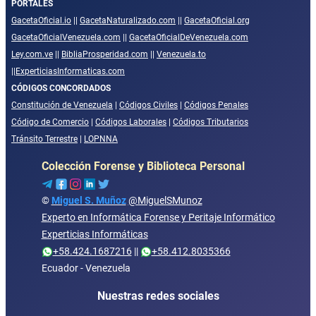
PORTALES
GacetaOficial.io
||
GacetaNaturalizado.com
||
GacetaOficial.org
GacetaOficialVenezuela.com
||
GacetaOficialDeVenezuela.com
Ley.com.ve
||
BibliaProsperidad.com
||
Venezuela.to
||
ExperticiasInformaticas.com
CÓDIGOS CONCORDADOS
Constitución de Venezuela
|
Códigos Civiles
|
Códigos Penales
Código de Comercio
|
Códigos Laborales
|
Códigos Tributarios
Tránsito Terrestre
|
LOPNNA
Colección Forense y Biblioteca Personal
©
Miguel S. Muñoz
@MiguelSMunoz
Experto en Informática Forense y Peritaje Informático
Experticias Informáticas
+58.424.1687216
||
+58.412.8035366
Ecuador - Venezuela
Nuestras redes sociales