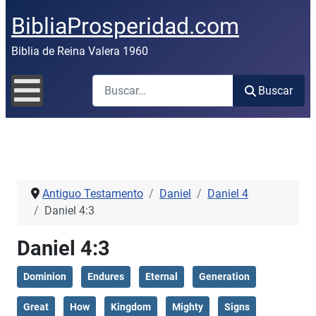
BibliaProsperidad.com
Biblia de Reina Valera 1960
Buscar
Buscar
Antiguo Testamento
Daniel
Daniel 4
Daniel 4:3
Daniel 4:3
Dominion
Endures
Eternal
Generation
Great
How
Kingdom
Mighty
Signs