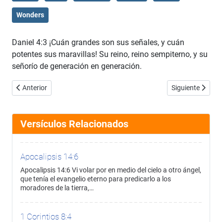
Wonders
Daniel 4:3 ¡Cuán grandes son sus señales, y cuán
potentes sus maravillas! Su reino, reino sempiterno, y su
señorío de generación en generación.
Artículo anterior: Daniel 4:2
Artículo siguient
Anterior
Siguiente
Versículos Relacionados
Apocalipsis 14:6
Apocalipsis 14:6 Vi volar por en medio del cielo a otro ángel,
que tenía el evangelio eterno para predicarlo a los
moradores de la tierra,…
1 Corintios 8:4