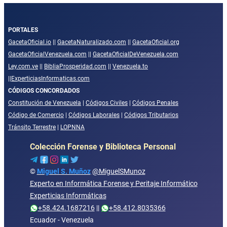
PORTALES
GacetaOficial.io
||
GacetaNaturalizado.com
||
GacetaOficial.org
GacetaOficialVenezuela.com
||
GacetaOficialDeVenezuela.com
Ley.com.ve
||
BibliaProsperidad.com
||
Venezuela.to
||
ExperticiasInformaticas.com
CÓDIGOS CONCORDADOS
Constitución de Venezuela
|
Códigos Civiles
|
Códigos Penales
Código de Comercio
|
Códigos Laborales
|
Códigos Tributarios
Tránsito Terrestre
|
LOPNNA
Colección Forense y Biblioteca Personal
©
Miguel S. Muñoz
@MiguelSMunoz
Experto en Informática Forense y Peritaje Informático
Experticias Informáticas
+58.424.1687216
||
+58.412.8035366
Ecuador - Venezuela