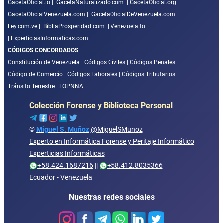
GacetaOficial.io
||
GacetaNaturalizado.com
||
GacetaOficial.org
GacetaOficialVenezuela.com
||
GacetaOficialDeVenezuela.com
Ley.com.ve
||
BibliaProsperidad.com
||
Venezuela.to
||
ExperticiasInformaticas.com
CÓDIGOS CONCORDADOS
Constitución de Venezuela
|
Códigos Civiles
|
Códigos Penales
Código de Comercio
|
Códigos Laborales
|
Códigos Tributarios
Tránsito Terrestre
|
LOPNNA
Colección Forense y Biblioteca Personal
©
Miguel S. Muñoz
@MiguelSMunoz
Experto en Informática Forense y Peritaje Informático
Experticias Informáticas
+58.424.1687216
||
+58.412.8035366
Ecuador - Venezuela
Nuestras redes sociales