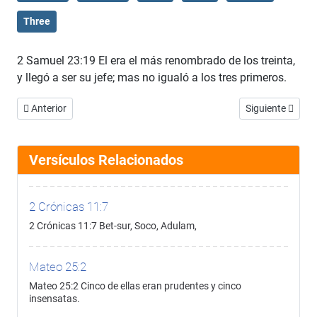
Three
2 Samuel 23:19 El era el más renombrado de los treinta,
y llegó a ser su jefe; mas no igualó a los tres primeros.
Artículo anterior: 2 Samuel 23:18
Artículo siguien
Anterior
Siguiente
Versículos Relacionados
2 Crónicas 11:7
2 Crónicas 11:7 Bet-sur, Soco, Adulam,
Mateo 25:2
Mateo 25:2 Cinco de ellas eran prudentes y cinco
insensatas.