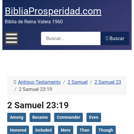
BibliaProsperidad.com
Biblia de Reina Valera 1960
Buscar
Buscar
Antiguo Testamento
2 Samuel
2 Samuel 23
2 Samuel 23:19
2 Samuel 23:19
Among
Became
Commander
Even
Honored
Included
More
Than
Though