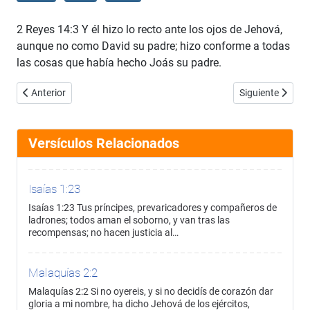
2 Reyes 14:3 Y él hizo lo recto ante los ojos de Jehová,
aunque no como David su padre; hizo conforme a todas
las cosas que había hecho Joás su padre.
Artículo anterior: 2 Reyes 14:2
Artículo siguient
Anterior
Siguiente
Versículos Relacionados
Isaías 1:23
Isaías 1:23 Tus príncipes, prevaricadores y compañeros de
ladrones; todos aman el soborno, y van tras las
recompensas; no hacen justicia al…
Malaquías 2:2
Malaquías 2:2 Si no oyereis, y si no decidís de corazón dar
gloria a mi nombre, ha dicho Jehová de los ejércitos,