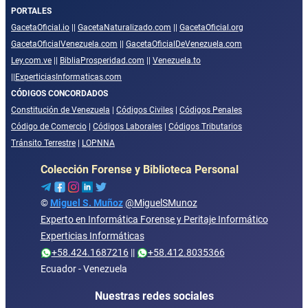
PORTALES
GacetaOficial.io
||
GacetaNaturalizado.com
||
GacetaOficial.org
GacetaOficialVenezuela.com
||
GacetaOficialDeVenezuela.com
Ley.com.ve
||
BibliaProsperidad.com
||
Venezuela.to
||
ExperticiasInformaticas.com
CÓDIGOS CONCORDADOS
Constitución de Venezuela
|
Códigos Civiles
|
Códigos Penales
Código de Comercio
|
Códigos Laborales
|
Códigos Tributarios
Tránsito Terrestre
|
LOPNNA
Colección Forense y Biblioteca Personal
©
Miguel S. Muñoz
@MiguelSMunoz
Experto en Informática Forense y Peritaje Informático
Experticias Informáticas
+58.424.1687216
||
+58.412.8035366
Ecuador - Venezuela
Nuestras redes sociales