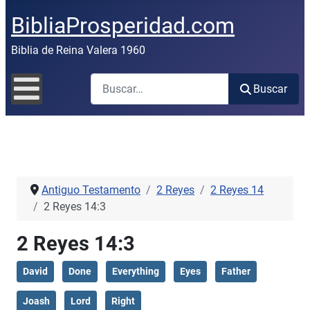
BibliaProsperidad.com
Biblia de Reina Valera 1960
Buscar
Buscar
Antiguo Testamento
2 Reyes
2 Reyes 14
2 Reyes 14:3
2 Reyes 14:3
David
Done
Everything
Eyes
Father
Joash
Lord
Right