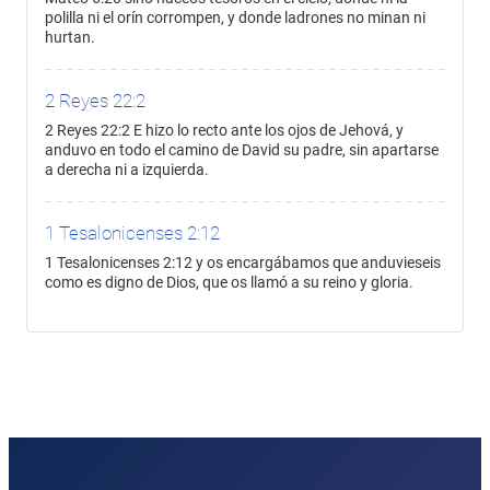
polilla ni el orín corrompen, y donde ladrones no minan ni
hurtan.
2 Reyes 22:2
2 Reyes 22:2 E hizo lo recto ante los ojos de Jehová, y
anduvo en todo el camino de David su padre, sin apartarse
a derecha ni a izquierda.
1 Tesalonicenses 2:12
1 Tesalonicenses 2:12 y os encargábamos que anduvieseis
como es digno de Dios, que os llamó a su reino y gloria.