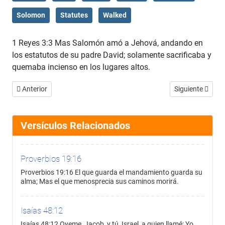
Solomon
Statutes
Walked
1 Reyes 3:3 Mas Salomón amó a Jehová, andando en
los estatutos de su padre David; solamente sacrificaba y
quemaba incienso en los lugares altos.
Artículo anterior: 1 Reyes 3:2
Artículo siguient
Anterior
Siguiente
Versículos Relacionados
Proverbios 19:16
Proverbios 19:16 El que guarda el mandamiento guarda su
alma; Mas el que menosprecia sus caminos morirá.
Isaías 48:12
Isaías 48:12 Oyeme, Jacob, y tú, Israel, a quien llamé: Yo