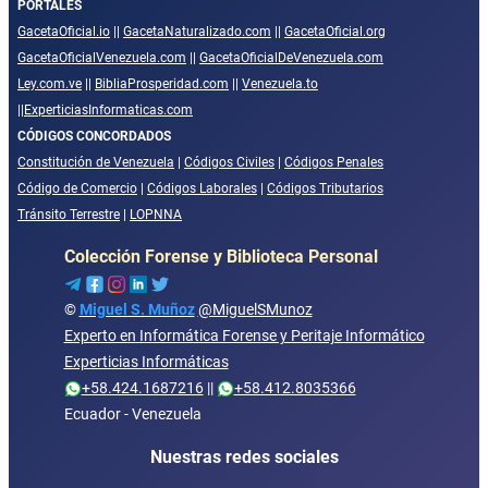
PORTALES
GacetaOficial.io
||
GacetaNaturalizado.com
||
GacetaOficial.org
GacetaOficialVenezuela.com
||
GacetaOficialDeVenezuela.com
Ley.com.ve
||
BibliaProsperidad.com
||
Venezuela.to
||
ExperticiasInformaticas.com
CÓDIGOS CONCORDADOS
Constitución de Venezuela
|
Códigos Civiles
|
Códigos Penales
Código de Comercio
|
Códigos Laborales
|
Códigos Tributarios
Tránsito Terrestre
|
LOPNNA
Colección Forense y Biblioteca Personal
©
Miguel S. Muñoz
@MiguelSMunoz
Experto en Informática Forense y Peritaje Informático
Experticias Informáticas
+58.424.1687216
||
+58.412.8035366
Ecuador - Venezuela
Nuestras redes sociales