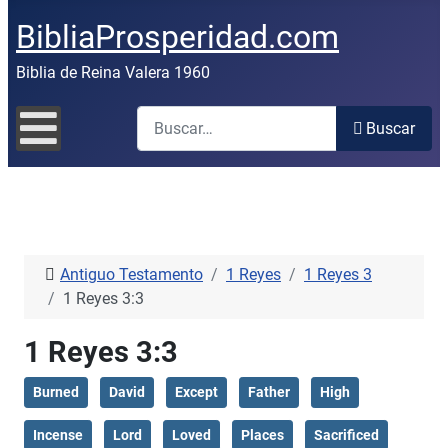
BibliaProsperidad.com
Biblia de Reina Valera 1960
Buscar
Buscar
Antiguo Testamento
1 Reyes
1 Reyes 3
1 Reyes 3:3
1 Reyes 3:3
Burned
David
Except
Father
High
Incense
Lord
Loved
Places
Sacrificed