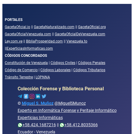
PORTALES
GacetaOficial.io
||
GacetaNaturalizado.com
||
GacetaOficial.org
GacetaOficialVenezuela.com
||
GacetaOficialDeVenezuela.com
Ley.com.ve
||
BibliaProsperidad.com
||
Venezuela.to
||
ExperticiasInformaticas.com
CÓDIGOS CONCORDADOS
Constitución de Venezuela
|
Códigos Civiles
|
Códigos Penales
Código de Comercio
|
Códigos Laborales
|
Códigos Tributarios
Tránsito Terrestre
|
LOPNNA
Colección Forense y Biblioteca Personal
©
Miguel S. Muñoz
@MiguelSMunoz
Experto en Informática Forense y Peritaje Informático
Experticias Informáticas
+58.424.1687216
||
+58.412.8035366
Ecuador - Venezuela