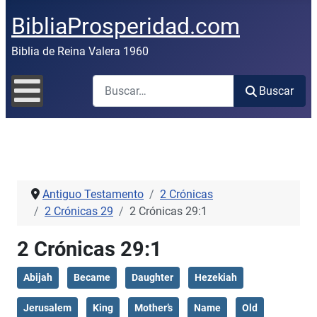
BibliaProsperidad.com
Biblia de Reina Valera 1960
Buscar
Buscar
Antiguo Testamento
2 Crónicas
2 Crónicas 29
2 Crónicas 29:1
2 Crónicas 29:1
Abijah
Became
Daughter
Hezekiah
Jerusalem
King
Mother’s
Name
Old