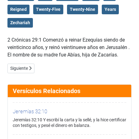
Reigned
Twenty-Five
Twenty-Nine
Years
Zechariah
2 Crónicas 29:1 Comenzó a reinar Ezequías siendo de
veinticinco años, y reinó veintinueve años en Jerusalén .
El nombre de su madre fue Abías, hija de Zacarías.
Artículo siguiente: 2 Crónicas 29:2
Siguiente
Versículos Relacionados
Jeremías 32:10
Jeremías 32:10 Y escribí la carta y la sellé, y la hice certificar
con testigos, y pesé el dinero en balanza.