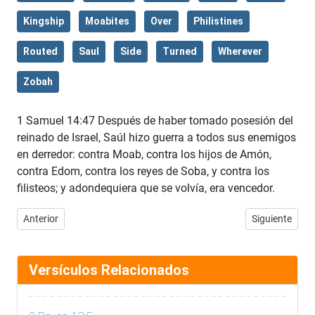
Kingship
Moabites
Over
Philistines
Routed
Saul
Side
Turned
Wherever
Zobah
1 Samuel 14:47 Después de haber tomado posesión del
reinado de Israel, Saúl hizo guerra a todos sus enemigos
en derredor: contra Moab, contra los hijos de Amón,
contra Edom, contra los reyes de Soba, y contra los
filisteos; y adondequiera que se volvía, era vencedor.
Artículo anterior: 1 Samuel 14:46
Artículo sigui
Anterior
Siguiente
Versículos Relacionados