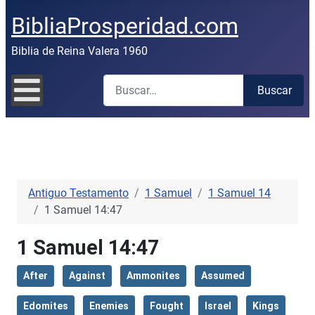
BibliaProsperidad.com
Biblia de Reina Valera 1960
Buscar
Buscar
Antiguo Testamento
1 Samuel
1 Samuel 14
1 Samuel 14:47
1 Samuel 14:47
After
Against
Ammonites
Assumed
Edomites
Enemies
Fought
Israel
Kings