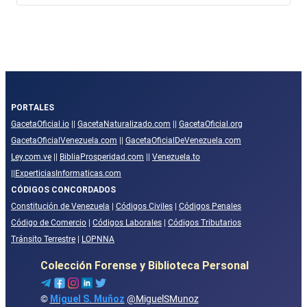
PORTALES
GacetaOficial.io
||
GacetaNaturalizado.com
||
GacetaOficial.org
GacetaOficialVenezuela.com
||
GacetaOficialDeVenezuela.com
Ley.com.ve
||
BibliaProsperidad.com
||
Venezuela.to
||
ExperticiasInformaticas.com
CÓDIGOS CONCORDADOS
Constitución de Venezuela
|
Códigos Civiles
|
Códigos Penales
Código de Comercio
|
Códigos Laborales
|
Códigos Tributarios
Tránsito Terrestre
|
LOPNNA
Colección Forense y Biblioteca Personal
©
Miguel S. Muñoz
@MiguelSMunoz