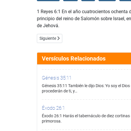
1 Reyes 6:1 En el año cuatrocientos ochenta de
principio del reino de Salomón sobre Israel, e
de Jehová.
Artículo siguiente: 1 Reyes 6:2
Siguiente
Versículos Relacionados
Génesis 35:11
Génesis 35:11 También le dijo Dios: Yo soy el Dio
procederán de ti, y…
Éxodo 26:1
Éxodo 26:1 Harás el tabernáculo de diez cortinas d
primorosa.