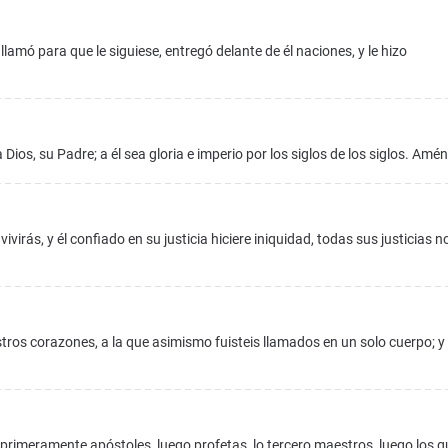
 llamó para que le siguiese, entregó delante de él naciones, y le hizo
Dios, su Padre; a él sea gloria e imperio por los siglos de los siglos. Amén
vivirás, y él confiado en su justicia hiciere iniquidad, todas sus justicias n
tros corazones, a la que asimismo fuisteis llamados en un solo cuerpo; y
, primeramente apóstoles, luego profetas, lo tercero maestros, luego los q