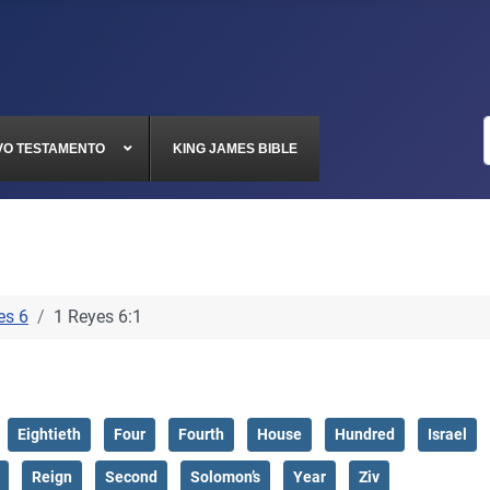
VO TESTAMENTO
KING JAMES BIBLE
es 6
1 Reyes 6:1
Eightieth
Four
Fourth
House
Hundred
Israel
Reign
Second
Solomon’s
Year
Ziv