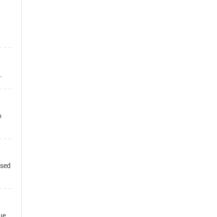
.
o
 sed
ue