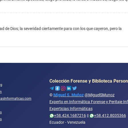
d de Dios; la severidad ciertamente para con los que cayeron, pero la
Colección Forense y Biblioteca Person
rg
m
©
Miguel S. Muñoz
@MiguelSMunoz
ciasInformaticas.com
Experto en Informática Forense y Peritaje In
Experticias Informáticas
s
+58.424.1687216
||
+58.412.8035366
os
Ecuador - Venezuela