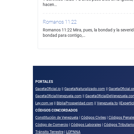
hacen…
Romanos 11:22
Romanos 11:22 Mira, pues, la bondad y la severida
bondad para contigo,…
PORTALES
GacetaOficial.io
||
GacetaNaturalizado.com
||
GacetaOficial.o
GacetaOficialVenezuela.com
||
GacetaOficialDeVenezuela.co
Ley.com.ve
||
BibliaProsperidad.com
||
Venezuela.to
||
Experti
CÓDIGOS CONCORDADOS
Constitución de Venezuela
|
Códigos Civiles
|
Códigos Penale
Código de Comercio
|
Códigos Laborales
|
Códigos Tributari
Tránsito Terrestre
|
LOPNNA