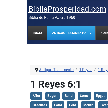
BibliaProsperidad.com
Biblia de Reina Valera 1960
INICIO
ANTIGUO TESTAMENTO
NUE
Antiguo Testamento
1 Reyes
1 Rey
1 Reyes 6:1
After
Began
Build
Come
Egypt
Israelites
Land
Lord
Month
Over