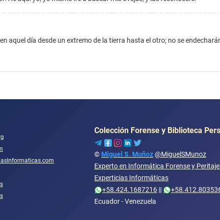
 aquel día desde un extremo de la tierra hasta el otro; no se endecharán
Colección Forense y Biblioteca Per
rg
m
©
Miguel S. Muñoz
@MiguelSMunoz
ciasInformaticas.com
Experto en Informática Forense y Peritaj
Experticias Informáticas
s
+58.424.1687216
||
+58.412.80353
os
Ecuador - Venezuela