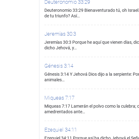
Deuteronomio 33:29
Deuteronomio 33:29 Bienaventurado tú, oh Israel
de tu triunfo? Así…
Jeremías 30:3
Jeremías 30:3 Porque he aquí que vienen días, dic
dicho Jehová, y…
Génesis 3:14
Génesis 3:14 Y Jehová Dios dijo a la serpiente: Por
animales…
Miqueas 7:17
Miqueas 7:17 Lamerán el polvo como la culebra; co
amedrentados ante…
Ezequiel 34:11
Ezequiel 34:11 Porque así ha dicho Jehová el Seño