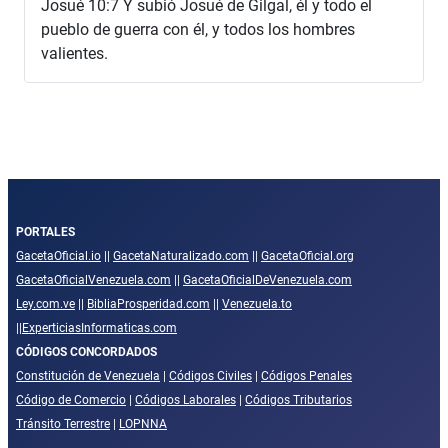
Josué 10:7 Y subió Josué de Gilgal, él y todo el
pueblo de guerra con él, y todos los hombres
valientes.
PORTALES
GacetaOficial.io
||
GacetaNaturalizado.com
||
GacetaOficial.org
GacetaOficialVenezuela.com
||
GacetaOficialDeVenezuela.com
Ley.com.ve
||
BibliaProsperidad.com
||
Venezuela.to
||
ExperticiasInformaticas.com
CÓDIGOS CONCORDADOS
Constitución de Venezuela
|
Códigos Civiles
|
Códigos Penales
Código de Comercio
|
Códigos Laborales
|
Códigos Tributarios
Tránsito Terrestre
|
LOPNNA