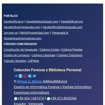
PORTALES
GacetaOficial.io
||
GacetaNaturalizado.com
||
GacetaOficial.org
GacetaOficialVenezuela.com
||
GacetaOficialDeVenezuela.com
Ley.com.ve
||
BibliaProsperidad.com
||
Venezuela.to
||
ExperticiasInformaticas.com
CÓDIGOS CONCORDADOS
Constitución de Venezuela
|
Códigos Civiles
|
Códigos Penales
Código de Comercio
|
Códigos Laborales
|
Códigos Tributarios
Tránsito Terrestre
|
LOPNNA
Colección Forense y Biblioteca Personal
©
Miguel S. Muñoz
@MiguelSMunoz
Experto en Informática Forense y Peritaje Informático
Experticias Informáticas
+58.424.1687216
||
+58.412.8035366
Ecuador - Venezuela