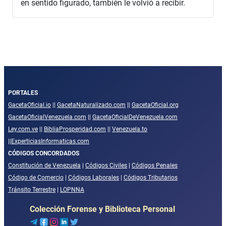
en sentido figurado, también le volvió a recibir.
PORTALES
GacetaOficial.io
||
GacetaNaturalizado.com
||
GacetaOficial.org
GacetaOficialVenezuela.com
||
GacetaOficialDeVenezuela.com
Ley.com.ve
||
BibliaProsperidad.com
||
Venezuela.to
||
ExperticiasInformaticas.com
CÓDIGOS CONCORDADOS
Constitución de Venezuela
|
Códigos Civiles
|
Códigos Penales
Código de Comercio
|
Códigos Laborales
|
Códigos Tributarios
Tránsito Terrestre
|
LOPNNA
Colección Forense y Biblioteca Personal