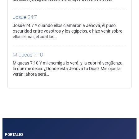
Josué 24:7
Josué 24:7 Y cuando ellos clamaron a Jehová, él puso
oscuridad entre vosotros y los egipcios, e hizo venir sobre
ellos el mar, el cual los…
Miqueas 7:10
Miqueas 7:10 Y mi enemiga lo verá, y la cubrirá vergüenza;
la que me decía: ¿Dónde está Jehová tu Dios? Mis ojos la
verán; ahora será…
PORTALES