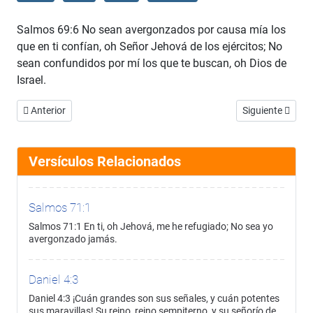
Salmos 69:6 No sean avergonzados por causa mía los
que en ti confían, oh Señor Jehová de los ejércitos; No
sean confundidos por mí los que te buscan, oh Dios de
Israel.
Artículo anterior: Salmos 69:5
Artículo siguien
Anterior
Siguiente
Versículos Relacionados
Salmos 71:1
Salmos 71:1 En ti, oh Jehová, me he refugiado; No sea yo
avergonzado jamás.
Daniel 4:3
Daniel 4:3 ¡Cuán grandes son sus señales, y cuán potentes
sus maravillas! Su reino, reino sempiterno, y su señorío de