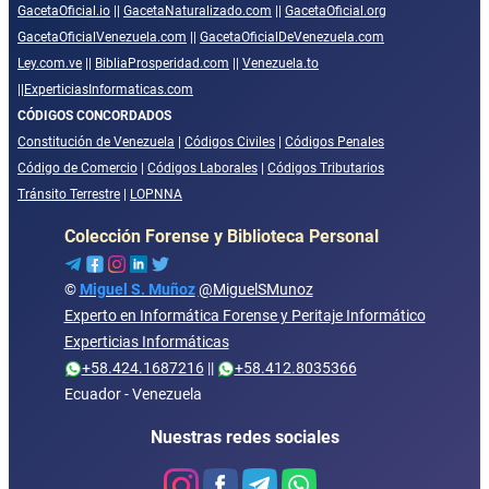
GacetaOficial.io
||
GacetaNaturalizado.com
||
GacetaOficial.org
GacetaOficialVenezuela.com
||
GacetaOficialDeVenezuela.com
Ley.com.ve
||
BibliaProsperidad.com
||
Venezuela.to
||
ExperticiasInformaticas.com
CÓDIGOS CONCORDADOS
Constitución de Venezuela
|
Códigos Civiles
|
Códigos Penales
Código de Comercio
|
Códigos Laborales
|
Códigos Tributarios
Tránsito Terrestre
|
LOPNNA
Colección Forense y Biblioteca Personal
©
Miguel S. Muñoz
@MiguelSMunoz
Experto en Informática Forense y Peritaje Informático
Experticias Informáticas
+58.424.1687216
||
+58.412.8035366
Ecuador - Venezuela
Nuestras redes sociales