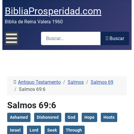
BibliaProsperidad.com
Biblia de Reina Valera 1960
Buscar
Buscar
Antiguo Testamento
Salmos
Salmos 69
Salmos 69:6
Salmos 69:6
Ashamed
Dishonored
God
Hope
Hosts
Israel
Lord
Seek
Through