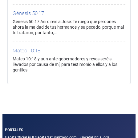
Génesis 50:17
Génesis 50:17 Así diréis a José: Te ruego que perdones
ahora la maldad de tus hermanos y su pecado, porque mal
te trataron; por tanto,…
Mateo 10:18
Mateo 10:18 y aun ante gobernadores y reyes seréis
llevados por causa de mí, para testimonio a ellos y a los
gentiles.
PORTALES
GacetaOficial.io
||
GacetaNaturalizado.com
||
GacetaOficial.org