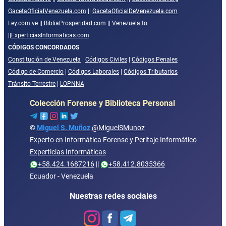
GacetaOficialVenezuela.com
||
GacetaOficialDeVenezuela.com
Ley.com.ve
||
BibliaProsperidad.com
||
Venezuela.to
||
ExperticiasInformaticas.com
CÓDIGOS CONCORDADOS
Constitución de Venezuela
|
Códigos Civiles
|
Códigos Penales
Código de Comercio
|
Códigos Laborales
|
Códigos Tributarios
Tránsito Terrestre
|
LOPNNA
Colección Forense y Biblioteca Personal
©
Miguel S. Muñoz
@MiguelSMunoz
Experto en Informática Forense y Peritaje Informático
Experticias Informáticas
+58.424.1687216
||
+58.412.8035366
Ecuador - Venezuela
Nuestras redes sociales