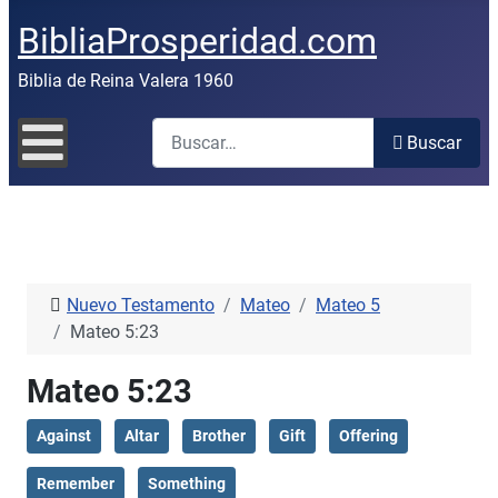
BibliaProsperidad.com
Biblia de Reina Valera 1960
Buscar
Buscar
Nuevo Testamento
Mateo
Mateo 5
Mateo 5:23
Mateo 5:23
Against
Altar
Brother
Gift
Offering
Remember
Something