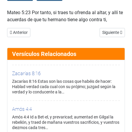
Mateo 5:23 Por tanto, si traes tu ofrenda al altar, y allí te
acuerdas de que tu hermano tiene algo contra ti,
Artículo anterior: Mateo 5:22
Artículo siguien
Anterior
Siguiente
Versículos Relacionados
Zacarías 8:16
Zacarías 8:16 Estas son las cosas que habéis de hacer:
Hablad verdad cada cual con su prójimo; juzgad según la
verdad y lo conducente a la…
Amós 4:4
Amós 4:4 Id a Bet-el, y prevaricad; aumentad en Gilgal la
rebelión, y traed de mañana vuestros sacrificios, y vuestros
diezmos cada tres…